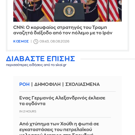
CNN: Ο κορυφαίος στρατηγός του Τραμπ
αναζητά διέξοδο από τον πόλεμο με το Ιράν
ΚΟΣΜΟΣ
09:43, 08.08.2026
ΔΙΑΒΑΣΤΕ ΕΠΙΣΗΣ
περισσότερες ειδήσεις από το skai.gr
ΡΟΗ
ΔΗΜΟΦΙΛΗ
ΣΧΟΛΙΑΣΜΕΝΑ
Ένας Γερμανός Αλεξανδρινός έκλεισε
τα ογδόντα
IN 2 HOURS
Από χτύπημα των Χούθι η φωτιά σε
εγκαταστάσεις του πετρελαϊκού