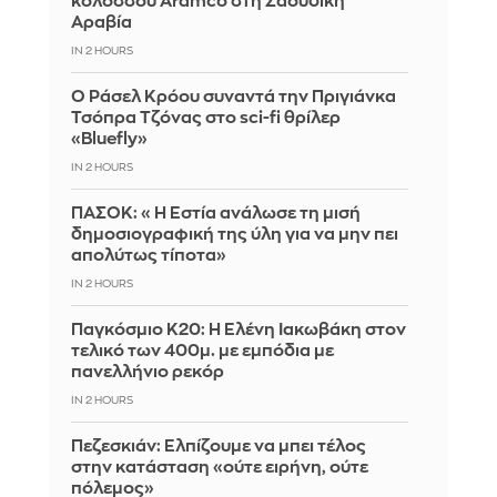
κολοσσού Aramco στη Σαουδική
Αραβία
IN 2 HOURS
Ο Ράσελ Κρόου συναντά την Πριγιάνκα
Τσόπρα Τζόνας στο sci-fi θρίλερ
«Bluefly»
IN 2 HOURS
ΠΑΣΟΚ: «Η Εστία ανάλωσε τη μισή
δημοσιογραφική της ύλη για να μην πει
απολύτως τίποτα»
IN 2 HOURS
Παγκόσμιο Κ20: Η Ελένη Ιακωβάκη στον
τελικό των 400μ. με εμπόδια με
πανελλήνιο ρεκόρ
IN 2 HOURS
Πεζεσκιάν: Ελπίζουμε να μπει τέλος
στην κατάσταση «ούτε ειρήνη, ούτε
πόλεμος»