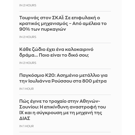
IN 2 HOURS
Τουρνάς στον ΣΚΑΪ: Σε επιφυλακή ο
κρατικός μηχανισμός – Από αμέλεια το
90% των πυρκαγιών
IN 2 HOURS
Κάθε ζώδιο έχει ένα καλοκαιρινό
δράμα... Ποιο είναι το δικό σου;
IN 2 HOURS
Παγκόσμιο Κ20: Ασημένιο μετάλλιο για
την Ιουλιάννα Ρούσσου στα 800 μέτρα
IN 1 HOUR
Πώς έγινε το τροχαίο στην Αθηνών-
Σουνίου: Η επικίνδυνη αναστροφή του
ΙΧ και η σύγκρουση με τη μηχανή της
ΔΙΑΣ
IN 1 HOUR