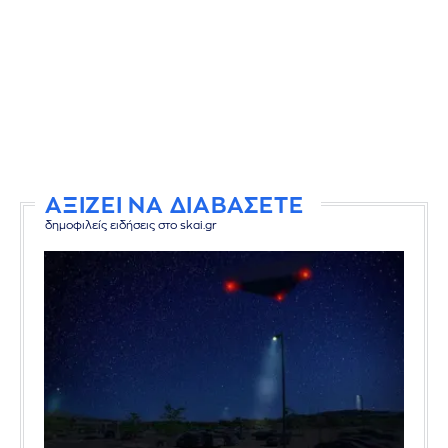
ΑΞΙΖΕΙ ΝΑ ΔΙΑΒΑΣΕΤΕ
δημοφιλείς ειδήσεις στο skai.gr