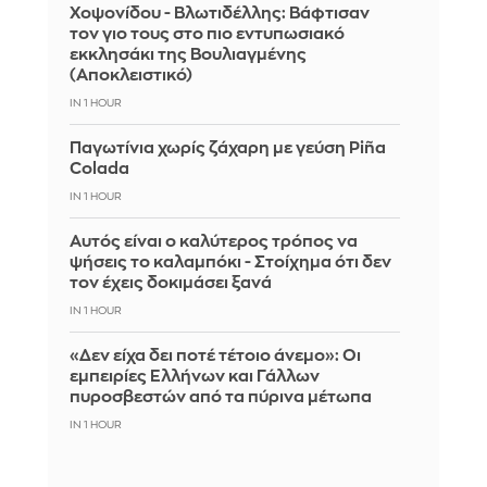
Χοψονίδου - Βλωτιδέλλης: Βάφτισαν
τον γιο τους στο πιο εντυπωσιακό
εκκλησάκι της Βουλιαγμένης
(Αποκλειστικό)
IN 1 HOUR
Παγωτίνια χωρίς ζάχαρη με γεύση Piña
Colada
IN 1 HOUR
Αυτός είναι ο καλύτερος τρόπος να
ψήσεις το καλαμπόκι - Στοίχημα ότι δεν
τον έχεις δοκιμάσει ξανά
IN 1 HOUR
«Δεν είχα δει ποτέ τέτοιο άνεμο»: Οι
εμπειρίες Ελλήνων και Γάλλων
πυροσβεστών από τα πύρινα μέτωπα
IN 1 HOUR