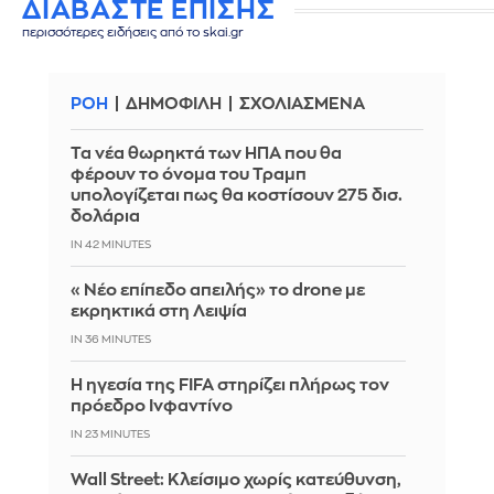
ΔΙΑΒΑΣΤΕ ΕΠΙΣΗΣ
περισσότερες ειδήσεις από το skai.gr
ΡΟΗ
ΔΗΜΟΦΙΛΗ
ΣΧΟΛΙΑΣΜΕΝΑ
Τα νέα θωρηκτά των ΗΠΑ που θα
φέρουν το όνομα του Τραμπ
υπολογίζεται πως θα κοστίσουν 275 δισ.
δολάρια
IN 42 MINUTES
«Νέο επίπεδο απειλής» το drone με
εκρηκτικά στη Λειψία
IN 36 MINUTES
Η ηγεσία της FIFA στηρίζει πλήρως τον
πρόεδρο Ινφαντίνο
IN 23 MINUTES
Wall Street: Κλείσιμο χωρίς κατεύθυνση,