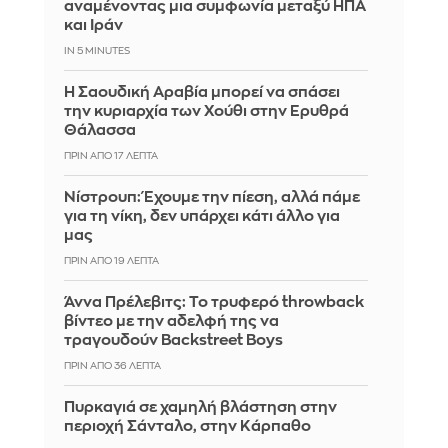
αναμένοντας μια συμφωνία μεταξύ ΗΠΑ
και Ιράν
IN 5 MINUTES
Η Σαουδική Αραβία μπορεί να σπάσει
την κυριαρχία των Χούθι στην Ερυθρά
Θάλασσα
ΠΡΙΝ ΑΠΌ 17 ΛΕΠΤΆ
Νίστρουπ: Έχουμε την πίεση, αλλά πάμε
για τη νίκη, δεν υπάρχει κάτι άλλο για
μας
ΠΡΙΝ ΑΠΌ 19 ΛΕΠΤΆ
Άννα Πρέλεβιτς: Το τρυφερό throwback
βίντεο με την αδελφή της να
τραγουδούν Backstreet Boys
ΠΡΙΝ ΑΠΌ 36 ΛΕΠΤΆ
Πυρκαγιά σε χαμηλή βλάστηση στην
περιοχή Σάνταλο, στην Κάρπαθο