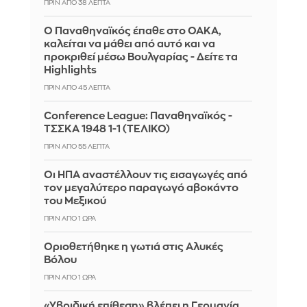
ΠΡΙΝ ΑΠΌ 38 ΛΕΠΤΆ
Ο Παναθηναϊκός έπαθε στο ΟΑΚΑ,
καλείται να μάθει από αυτό και να
προκριθεί μέσω Βουλγαρίας - Δείτε τα
Highlights
ΠΡΙΝ ΑΠΌ 46 ΛΕΠΤΆ
Conference League: Παναθηναϊκός -
ΤΣΣΚΑ 1948 1-1 (ΤΕΛΙΚΟ)
ΠΡΙΝ ΑΠΌ 55 ΛΕΠΤΆ
Οι ΗΠΑ αναστέλλουν τις εισαγωγές από
τον μεγαλύτερο παραγωγό αβοκάντο
του Μεξικού
ΠΡΙΝ ΑΠΌ 1 ΏΡΑ
Οριοθετήθηκε η γωτιά στις Αλυκές
Βόλου
ΠΡΙΝ ΑΠΌ 1 ΏΡΑ
«Υβριδική επίθεση» βλέπει η Γερμανία