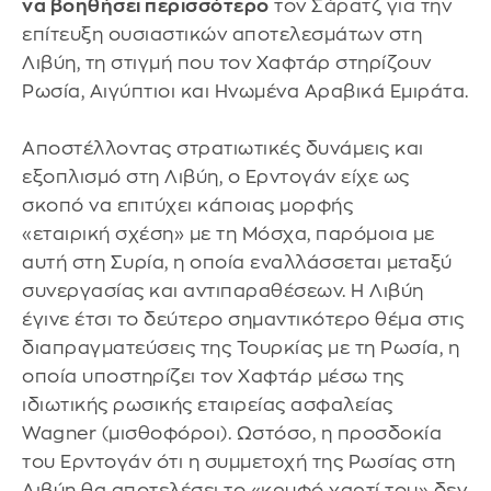
να βοηθήσει περισσότερο
τον Σάρατζ για την
επίτευξη ουσιαστικών αποτελεσμάτων στη
Λιβύη, τη στιγμή που τον Χαφτάρ στηρίζουν
Ρωσία, Αιγύπτιοι και Ηνωμένα Αραβικά Εμιράτα.
Αποστέλλοντας στρατιωτικές δυνάμεις και
εξοπλισμό στη Λιβύη, ο Ερντογάν είχε ως
σκοπό να επιτύχει κάποιας μορφής
«εταιρική σχέση» με τη Μόσχα, παρόμοια με
αυτή στη Συρία, η οποία εναλλάσσεται μεταξύ
συνεργασίας και αντιπαραθέσεων. Η Λιβύη
έγινε έτσι το δεύτερο σημαντικότερο θέμα στις
διαπραγματεύσεις της Τουρκίας με τη Ρωσία, η
οποία υποστηρίζει τον Χαφτάρ μέσω της
ιδιωτικής ρωσικής εταιρείας ασφαλείας
Wagner (μισθοφόροι). Ωστόσο, η προσδοκία
του Ερντογάν ότι η συμμετοχή της Ρωσίας στη
Λιβύη θα αποτελέσει το «κρυφό χαρτί του» δεν