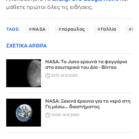
μάθετε πρώτοι όλες τις ειδήσεις.
TAGS:
NASA
πύραυλος
Γαλλία
ΗΠ
ΣΧΕΤΙΚΑ ΑΡΘΡΑ
NASA: Το Juno ερευνά τα φεγγάρια
στο εσωτερικό του Δία - Βίντεο
21:51, 14.12.2022
NASA: Ξεκινά έρευνα για το νερό στη
Γη μέσω... διαστήματος
10:00, 14.12.2022