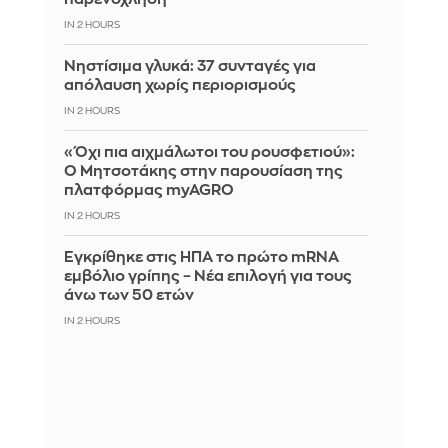
IN 2 HOURS
Νηστίσιμα γλυκά: 37 συνταγές για
απόλαυση χωρίς περιορισμούς
IN 2 HOURS
«Όχι πια αιχμάλωτοι του ρουσφετιού»:
Ο Μητσοτάκης στην παρουσίαση της
πλατφόρμας myAGRO
IN 2 HOURS
Εγκρίθηκε στις ΗΠΑ το πρώτο mRNA
εμβόλιο γρίπης – Νέα επιλογή για τους
άνω των 50 ετών
IN 2 HOURS