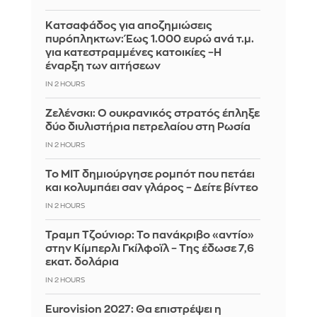
Κατσαφάδος για αποζημιώσεις
πυρόπληκτων: Έως 1.000 ευρώ ανά τ.μ.
για κατεστραμμένες κατοικίες –Η
έναρξη των αιτήσεων
IN 2 HOURS
Ζελένσκι: Ο ουκρανικός στρατός έπληξε
δύο διυλιστήρια πετρελαίου στη Ρωσία
IN 2 HOURS
Το MIT δημιούργησε ρομπότ που πετάει
και κολυμπάει σαν γλάρος – Δείτε βίντεο
IN 2 HOURS
Τραμπ Τζούνιορ: Το πανάκριβο «αντίο»
στην Κίμπερλι Γκίλφοϊλ – Της έδωσε 7,6
εκατ. δολάρια
IN 2 HOURS
Eurovision 2027: Θα επιστρέψει η