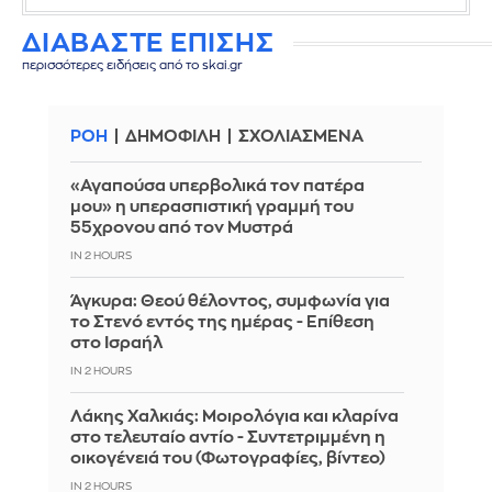
ΔΙΑΒΑΣΤΕ ΕΠΙΣΗΣ
περισσότερες ειδήσεις από το skai.gr
ΡΟΗ
ΔΗΜΟΦΙΛΗ
ΣΧΟΛΙΑΣΜΕΝΑ
«Αγαπούσα υπερβολικά τον πατέρα
μου» η υπερασπιστική γραμμή του
55χρονου από τον Μυστρά
IN 2 HOURS
Άγκυρα: Θεού θέλοντος, συμφωνία για
το Στενό εντός της ημέρας - Επίθεση
στο Ισραήλ
IN 2 HOURS
Λάκης Χαλκιάς: Mοιρολόγια και κλαρίνα
στο τελευταίο αντίο - Συντετριμμένη η
οικογένειά του (Φωτογραφίες, βίντεο)
IN 2 HOURS