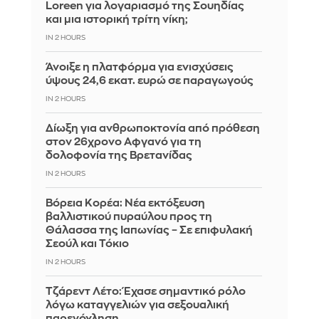
Loreen για λογαριασμό της Σουηδίας
και μια ιστορική τρίτη νίκη;
IN 2 HOURS
Άνοιξε η πλατφόρμα για ενισχύσεις
ύψους 24,6 εκατ. ευρώ σε παραγωγούς
IN 2 HOURS
Δίωξη για ανθρωποκτονία από πρόθεση
στον 26χρονο Αφγανό για τη
δολοφονία της Βρετανίδας
IN 2 HOURS
Βόρεια Κορέα: Νέα εκτόξευση
βαλλιστικού πυραύλου προς τη
Θάλασσα της Ιαπωνίας – Σε επιφυλακή
Σεούλ και Τόκιο
IN 2 HOURS
Τζάρεντ Λέτο: Έχασε σημαντικό ρόλο
λόγω καταγγελιών για σεξουαλική
παρενόχληση