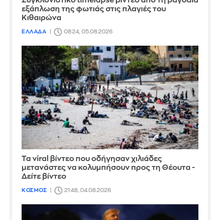
Συγκλονιστικό timelapse βίντεο από τη ραγδαία
εξάπλωση της φωτιάς στις πλαγιές του
Κιθαιρώνα
ΕΛΛΑΔΑ
08:24, 05.08.2026
Τα viral βίντεο που οδήγησαν χιλιάδες
μετανάστες να κολυμπήσουν προς τη Θέουτα -
Δείτε βίντεο
ΚΟΣΜΟΣ
21:48, 04.08.2026