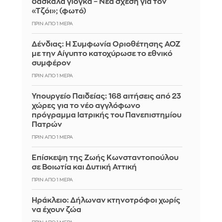
δασκάλα γιόγκα – Νέα σχέση για τον
«Τζόι»; (φωτό)
ΠΡΙΝ ΑΠΌ 1 ΜΈΡΑ
Δένδιας: Η Συμφωνία Οριοθέτησης ΑΟΖ
με την Αίγυπτο κατοχύρωσε το εθνικό
συμφέρον
ΠΡΙΝ ΑΠΌ 1 ΜΈΡΑ
Υπουργείο Παιδείας: 168 αιτήσεις από 23
χώρες για το νέο αγγλόφωνο
πρόγραμμα Ιατρικής του Πανεπιστημίου
Πατρών
ΠΡΙΝ ΑΠΌ 1 ΜΈΡΑ
Επίσκεψη της Ζωής Κωνσταντοπούλου
σε Βοιωτία και Δυτική Αττική
ΠΡΙΝ ΑΠΌ 1 ΜΈΡΑ
Ηράκλειο: Δήλωναν κτηνοτρόφοι χωρίς
να έχουν ζώα