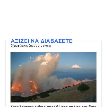
ΑΞΙΖΕΙ ΝΑ ΔΙΑΒΑΣΕΤΕ
δημοφιλείς ειδήσεις στο skai.gr