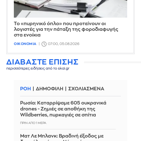
Το «πυρηνικό όπλο» που προτείνουν οι
λογιστές για την πάταξη της φοροδιαφυγής
στα ενοίκια
ΟΙΚΟΝΟΜΙΑ
07:00, 05.08.2026
ΔΙΑΒΑΣΤΕ ΕΠΙΣΗΣ
περισσότερες ειδήσεις από το skai.gr
ΡΟΗ
ΔΗΜΟΦΙΛΗ
ΣΧΟΛΙΑΣΜΕΝΑ
Ρωσία: Καταρρίψαμε 605 ουκρανικά
drones - Zημιές σε αποθήκη της
Wildberries, πυρκαγιές σε σπίτια
ΠΡΙΝ ΑΠΌ 1 ΜΈΡΑ
Ματ Λε Μπλανκ: Βραδινή έξοδος με