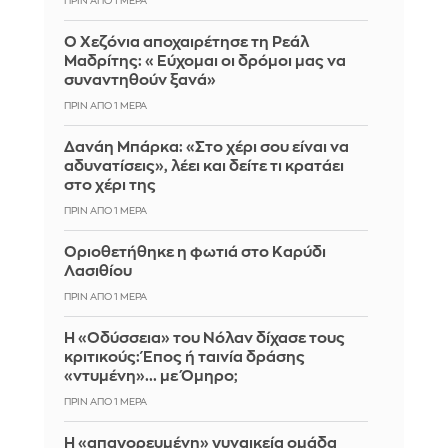
ΠΡΙΝ ΑΠΌ 1 ΜΈΡΑ
Ο Χεζόνια αποχαιρέτησε τη Ρεάλ
Μαδρίτης: «Εύχομαι οι δρόμοι μας να
συναντηθούν ξανά»
ΠΡΙΝ ΑΠΌ 1 ΜΈΡΑ
Δανάη Μπάρκα: «Στο χέρι σου είναι να
αδυνατίσεις», λέει και δείτε τι κρατάει
στο χέρι της
ΠΡΙΝ ΑΠΌ 1 ΜΈΡΑ
Οριοθετήθηκε η φωτιά στο Καρύδι
Λασιθίου
ΠΡΙΝ ΑΠΌ 1 ΜΈΡΑ
Η «Οδύσσεια» του Νόλαν δίχασε τους
κριτικούς: Έπος ή ταινία δράσης
«ντυμένη»... με Όμηρο;
ΠΡΙΝ ΑΠΌ 1 ΜΈΡΑ
Η «απαγορευμένη» γυναικεία ομάδα