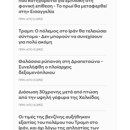
που κατηγορείται για εμπλοκή στη
φονική επίθεση - Το πρωί θα μεταφερθεί
στην Εισαγγελία
ΠΡΙΝ ΑΠΌ 2 ΏΡΕΣ
Τραμπ: Ο πόλεμος στο Ιράν θα τελειώσει
σύντομα - Δεν μπορούν να συνεχίσουν
για πολύ ακόμη
ΠΡΙΝ ΑΠΌ 3 ΏΡΕΣ
Θαλάσσια ρύπανση στη Δραπετσώνα –
Συνελήφθη ο πλοίαρχος
δεξαμενόπλοιου
ΠΡΙΝ ΑΠΌ 3 ΏΡΕΣ
Διάσωση 30χρονης μετά από πτώση
από την υψηλή γέφυρα της Χαλκίδας
ΠΡΙΝ ΑΠΌ 3 ΏΡΕΣ
Οι τιμές της βενζίνης αυξήθηκαν
εξαιτίας του πολέμου του Τραμπ στο
Ιράν, και όχι λόγω της απληστίας των