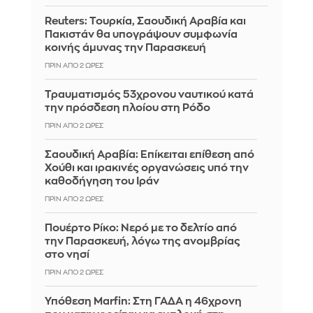
Reuters: Τουρκία, Σαουδική Αραβία και
Πακιστάν θα υπογράψουν συμφωνία
κοινής άμυνας την Παρασκευή
ΠΡΙΝ ΑΠΌ 2 ΏΡΕΣ
Τραυματισμός 53χρονου ναυτικού κατά
την πρόσδεση πλοίου στη Ρόδο
ΠΡΙΝ ΑΠΌ 2 ΏΡΕΣ
Σαουδική Αραβία: Επίκειται επίθεση από
Χούθι και ιρακινές οργανώσεις υπό την
καθοδήγηση του Ιράν
ΠΡΙΝ ΑΠΌ 2 ΏΡΕΣ
Πουέρτο Ρίκο: Νερό με το δελτίο από
την Παρασκευή, λόγω της ανομβρίας
στο νησί
ΠΡΙΝ ΑΠΌ 2 ΏΡΕΣ
Υπόθεση Marfin: Στη ΓΑΔΑ η 46χρονη