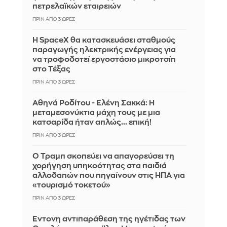
πετρελαϊκών εταιρειών
ΠΡΙΝ ΑΠΌ 3 ΏΡΕΣ
Η SpaceX θα κατασκευάσει σταθμούς
παραγωγής ηλεκτρικής ενέργειας για
να τροφοδοτεί εργοστάσιο μικροτσίπ
στο Τέξας
ΠΡΙΝ ΑΠΌ 3 ΏΡΕΣ
Αθηνά Ροδίτου - Ελένη Σακκά: Η
μεταμεσονύκτια μάχη τους με μια
κατσαρίδα ήταν απλώς... επική!
ΠΡΙΝ ΑΠΌ 3 ΏΡΕΣ
Ο Τραμπ σκοπεύει να απαγορεύσει τη
χορήγηση υπηκοότητας στα παιδιά
αλλοδαπών που πηγαίνουν στις ΗΠΑ για
«τουρισμό τοκετού»
ΠΡΙΝ ΑΠΌ 3 ΏΡΕΣ
Έντονη αντιπαράθεση της ηγέτιδας των