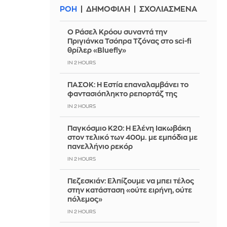
ΡΟΗ
ΔΗΜΟΦΙΛΗ
ΣΧΟΛΙΑΣΜΕΝΑ
Ο Ράσελ Κρόου συναντά την
Πριγιάνκα Τσόπρα Τζόνας στο sci-fi
θρίλερ «Bluefly»
IN 2 HOURS
ΠΑΣΟΚ: Η Εστία επαναλαμβάνει το
φαντασιόπληκτο ρεπορτάζ της
IN 2 HOURS
Παγκόσμιο Κ20: Η Ελένη Ιακωβάκη
στον τελικό των 400μ. με εμπόδια με
πανελλήνιο ρεκόρ
IN 2 HOURS
Πεζεσκιάν: Ελπίζουμε να μπει τέλος
στην κατάσταση «ούτε ειρήνη, ούτε
πόλεμος»
IN 2 HOURS