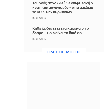
Τουρνάς στον ΣΚΑΪ: Σε επιφυλακή ο
κρατικός μηχανισμός – Από αμέλεια
το 90% των πυρκαγιών
IN 2 HOURS
Κάθε ζώδιο έχει ένα καλοκαιρινό
δράμα... Ποιο είναι το δικό σου;
IN 2 HOURS
Παγκόσμιο Κ20: Ασημένιο μετάλλιο
ΟΛΕΣ ΟΙ ΕΙΔΗΣΕΙΣ
για την Ιουλιάννα Ρούσσου στα 800
μέτρα
IN 1 HOUR
Πώς έγινε το τροχαίο στην Αθηνών-
Σουνίου: Η επικίνδυνη αναστροφή
του ΙΧ και η σύγκρουση με τη μηχανή
της ΔΙΑΣ
IN 1 HOUR
Χοψονίδου - Βλωτιδέλλης: Βάφτισαν
τον γιο τους στο πιο εντυπωσιακό