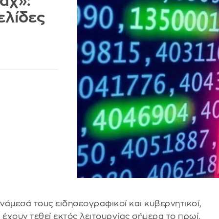
αχ»:
ελίδες
ανάμεσά τους ειδησεογραφικοί και κυβερνητικοί,
 έχουν τεθεί εκτός λειτουργίας σήμερα το πρωί,