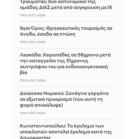
Τραυματίες δύο αστυνομικοί της
ομάδας ΔΙΑΣ μετά από σύγκρουση με ΙΧ
ΠΡΙΝ ΑΠΌ 1 ΜΈΡΑ
Άγιο Όρος: Θρησκευτικός τουρισμός σε
άνοδο, έσοδα σε πτώση
ΠΡΙΝ ΑΠΌ 1 ΜΈΡΑ
Λευκάδα: Χειροπέδες σε 58χρονο μετά
την καταγγελία της 31χρονης
συντρόφου του για ενδοοικογενειακή
βία
ΠΡΙΝ ΑΠΌ 1 ΜΈΡΑ
Δούκισσα Νομικού: Ξανάγινε γοργόνα
σε εξωτικό προορισμό (που αυτή τη
φορά αποκάλυψε)
ΠΡΙΝ ΑΠΌ 1 ΜΈΡΑ
Κωνσταντοπούλου: Το έγκλημα των
υποκλοπών αποτελεί έγκλημα κατά της
Δημοκρατίας