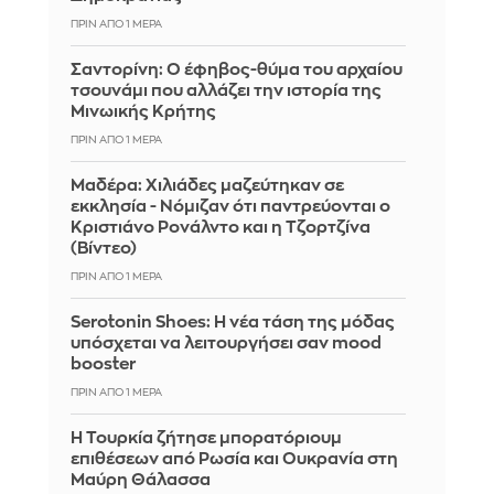
ΠΡΙΝ ΑΠΌ 1 ΜΈΡΑ
Σαντορίνη: Ο έφηβος-θύμα του αρχαίου
τσουνάμι που αλλάζει την ιστορία της
Μινωικής Κρήτης
ΠΡΙΝ ΑΠΌ 1 ΜΈΡΑ
Μαδέρα: Χιλιάδες μαζεύτηκαν σε
εκκλησία - Νόμιζαν ότι παντρεύονται ο
Κριστιάνο Ρονάλντο και η Τζορτζίνα
(Βίντεο)
ΠΡΙΝ ΑΠΌ 1 ΜΈΡΑ
Serotonin Shoes: Η νέα τάση της μόδας
υπόσχεται να λειτουργήσει σαν mood
booster
ΠΡΙΝ ΑΠΌ 1 ΜΈΡΑ
Η Τουρκία ζήτησε μπορατόριουμ
επιθέσεων από Ρωσία και Ουκρανία στη
Μαύρη Θάλασσα