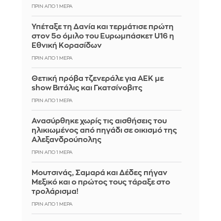
ΠΡΙΝ ΑΠΌ 1 ΜΈΡΑ
Υπέταξε τη Δανία και τερμάτισε πρώτη
στον 5ο όμιλο του Ευρωμπάσκετ U16 η
Εθνική Κορασίδων
ΠΡΙΝ ΑΠΌ 1 ΜΈΡΑ
Θετική πρόβα τζενεράλε για ΑΕΚ με
show Βιτάλις και Γκατσίνοβιτς
ΠΡΙΝ ΑΠΌ 1 ΜΈΡΑ
Ανασύρθηκε χωρίς τις αισθήσεις του
ηλικιωμένος από πηγάδι σε οικισμό της
Αλεξανδρούπολης
ΠΡΙΝ ΑΠΌ 1 ΜΈΡΑ
Μουτσινάς, Σαμαρά και Δέδες πήγαν
Μεξικό και ο πρώτος τους τάραξε στο
τρολάρισμα!
ΠΡΙΝ ΑΠΌ 1 ΜΈΡΑ