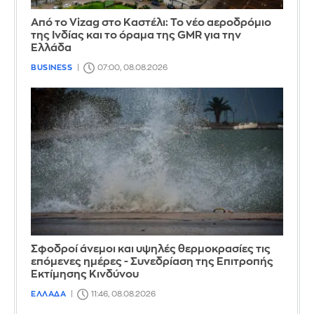
Από το Vizag στο Καστέλι: Το νέο αεροδρόμιο
της Ινδίας και το όραμα της GMR για την
Ελλάδα
BUSINESS
07:00, 08.08.2026
Σφοδροί άνεμοι και υψηλές θερμοκρασίες τις
επόμενες ημέρες - Συνεδρίαση της Επιτροπής
Εκτίμησης Κινδύνου
ΕΛΛΑΔΑ
11:46, 08.08.2026