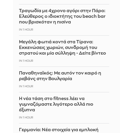
Τραγωδία με 4χρονο αγόρι στην Πάρο:
Ελεύθερος ο ιδιοκτήτης του beach bar
που βρισκόταν η πισίνα
IN 1 HOUR
Μεγάλη φωτιά κοντά στα Τίρανα:
Εκκενώσεις χωριών, συνδρομή του
στρατού και μία σύλληψη - Δείτε βίντεο
IN 1 HOUR
Παναθηναϊκός: Με αυτόν τον καιρό η
ρεβάνς στην Βουλγαρία
IN 1 HOUR
Η νέα τάση στο fitness λέει να
γυμναζόμαστε λιγότερο αλλά πιο
έξυπνα
IN 1 HOUR
Γερμανία: Νέα στοιχεία για εμπλοκή