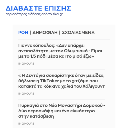
ΔΙΑΒΑΣΤΕ ΕΠΙΣΗΣ
περισσότερες ειδήσεις από το skai.gr
ΡΟΗ
ΔΗΜΟΦΙΛΗ
ΣΧΟΛΙΑΣΜΕΝΑ
Γιαννακόπουλος: «Δεν υπάρχει
αντιπαλότητα με τον Ολυμπιακό - Είμαι
με το 1,5 πόδι μέσα και το μισό έξω»
IN 2 HOURS
«Η Ζεντάγια σοκαρίστηκε όταν με είδε»,
δήλωσε η TikToker με το χιτζάμπ που
κατακτά τα κόκκινα χαλιά του Χόλιγουντ
IN 2 HOURS
Πυρκαγιά στο Νέο Μοναστήρι Δομοκού -
Δύο αεροσκάφη και ένα ελικόπτερο
στην κατάσβεση
IN 2 HOURS