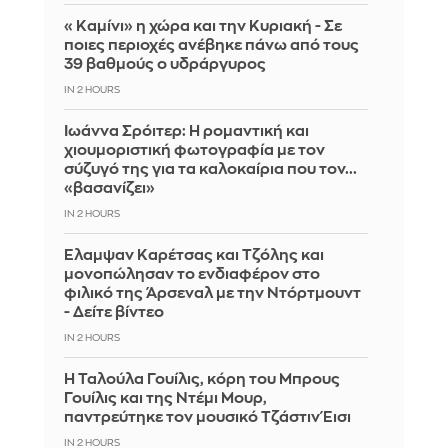
«Καμίνι» η χώρα και την Κυριακή - Σε
ποιες περιοχές ανέβηκε πάνω από τους
39 βαθμούς ο υδράργυρος
IN 2 HOURS
Ιωάννα Σρόιτερ: Η ρομαντική και
χιουμοριστική φωτογραφία με τον
σύζυγό της για τα καλοκαίρια που τον...
«βασανίζει»
IN 2 HOURS
Έλαμψαν Καρέτσας και Τζόλης και
μονοπώλησαν το ενδιαφέρον στο
φιλικό της Άρσεναλ με την Ντόρτμουντ
- Δείτε βίντεο
IN 2 HOURS
Η Ταλούλα Γουίλις, κόρη του Μπρους
Γουίλις και της Ντέμι Μουρ,
παντρεύτηκε τον μουσικό Τζάστιν Έισι
IN 2 HOURS