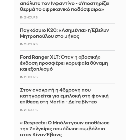
απόλυτα τον Ινφαντίνο - «Υποστηρίζει
θερμά το αφρικανικό ποδόσφαιρο»
IN 2 HOURS
Παγκόσμιο Κ20: «Ασημένια» η Έβελυν
Μητροπούλου στο μήκος
IN 2 HOURS
Ford Ranger XLT: Όταν η «βασική»
έκδοση προσφέρει κορυφαία δύναμη
και εξοπλισμό
IN 2 HOURS
Στον ανακριτή η 46χρονη που
κατηγορείται για εμπλοκή στη φονική
επίθεση στη Marfin - Δείτε βίντεο
IN 2 HOURS
«Respect»: Ο Μπόλντγουιν αποθέωσε
την Ζαλγκίρις που έδωσε συμβόλαιο
στον Κίναν Έβανς