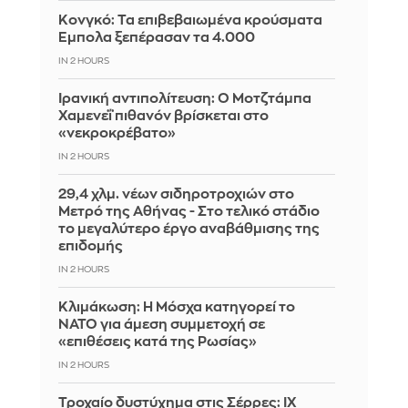
Κονγκό: Τα επιβεβαιωμένα κρούσματα
Έμπολα ξεπέρασαν τα 4.000
IN 2 HOURS
Ιρανική αντιπολίτευση: Ο Μοτζτάμπα
Χαμενεΐ πιθανόν βρίσκεται στο
«νεκροκρέβατο»
IN 2 HOURS
29,4 χλμ. νέων σιδηροτροχιών στο
Μετρό της Αθήνας - Στο τελικό στάδιο
το μεγαλύτερο έργο αναβάθμισης της
επιδομής
IN 2 HOURS
Κλιμάκωση: Η Μόσχα κατηγορεί το
ΝΑΤΟ για άμεση συμμετοχή σε
«επιθέσεις κατά της Ρωσίας»
IN 2 HOURS
Τροχαίο δυστύχημα στις Σέρρες: ΙΧ