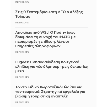
IN 2 HOURS
Στις 9 Σεπτεμβρίου στη ΔΕΘ ο Αλέξης
Τσίπρας
IN 2 HOURS
Αποκλειστικό WSJ: Ο Πούτιν ίσως
δοκιμάσει τη συνοχή του ΝΑΤΟ με
περιορισμένη επίθεση, λένε οι
υπηρεσίες πληροφοριών
IN 2 HOURS
Fugees: Η επανασύνδεση που γεννά
ελπίδες για νέο άλμπουμ τρεις δεκαετίες
μετά
IN 2 HOURS
Το νέο Ειδικό Χωροταξικό Πλαίσιο για
τον τουρισμό: Στρατηγικό εργαλείο για
βιώσιμη τουριστική ανάπτυξη
IN 2 HOURS