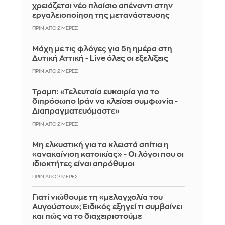
χρειάζεται νέο πλαίσιο απέναντι στην
εργαλειοποίηση της μετανάστευσης
ΠΡΙΝ ΑΠΌ 2 ΜΈΡΕΣ
Μάχη με τις φλόγες για 5η ημέρα στη
Δυτική Αττική - Live όλες οι εξελίξεις
ΠΡΙΝ ΑΠΌ 2 ΜΈΡΕΣ
Τραμπ: «Τελευταία ευκαιρία για το
διπρόσωπο Ιράν να κλείσει συμφωνία -
Διαπραγματευόμαστε»
ΠΡΙΝ ΑΠΌ 2 ΜΈΡΕΣ
Μη ελκυστική για τα κλειστά σπίτια η
«ανακαίνιση κατοικίας» - Οι λόγοι που οι
ιδιοκτήτες είναι απρόθυμοι
ΠΡΙΝ ΑΠΌ 2 ΜΈΡΕΣ
Γιατί νιώθουμε τη «μελαγχολία του
Αυγούστου»; Ειδικός εξηγεί τι συμβαίνει
και πώς να το διαχειριστούμε