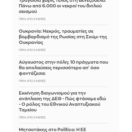
Τραγωδία χωρίς τέλος στη Βενεζουέλα:
Πάνω από 6.000 οι νεκροί του διπλού
σεισμού
ΠΡΙΝ ΑΠΌ 2 ΜΈΡΕΣ
Ουκρανία: Νεκρός, τραυματίες σε
βομβαρδισμό της Ρωσίας στη Σούμι της
Ουκρανίας
ΠΡΙΝ ΑΠΌ 2 ΜΈΡΕΣ
Αύγουστος στην πόλη; 10 πράγματα που
θα απολαύσεις περισσότερο απ' όσο
φαντάζεσαι
ΠΡΙΝ ΑΠΌ 2 ΜΈΡΕΣ
Εκκίνηση διαγωνισμού για την
ανάπλαση της ΔΕΘ - Πώς φτάσαμε εδώ
- O ρόλος του Εθνικού Αναπτυξιακού
Ταμείου
ΠΡΙΝ ΑΠΌ 2 ΜΈΡΕΣ
Μητσοτάκης στο Politico: Η ΕΕ