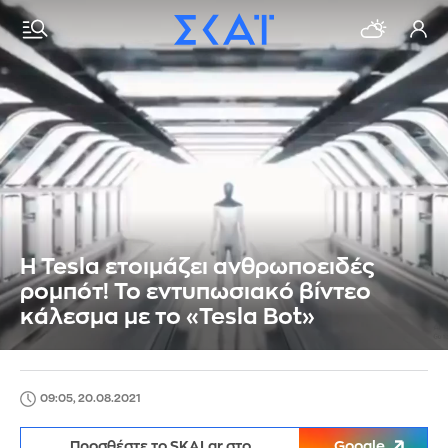
Η Tesla ετοιμάζει ανθρωποειδές
ρομπότ! Το εντυπωσιακό βίντεο
κάλεσμα με το «Tesla Bot»
09:05, 20.08.2021
Προσθέστε το SKAI.gr στο
Google