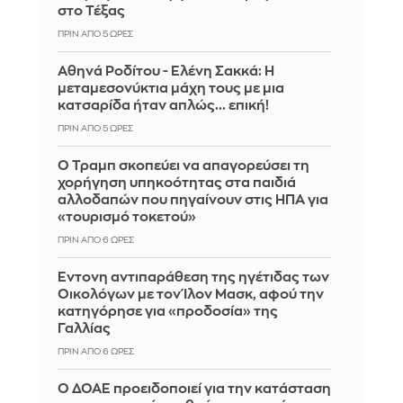
στο Τέξας
ΠΡΙΝ ΑΠΌ 5 ΏΡΕΣ
Αθηνά Ροδίτου - Ελένη Σακκά: Η
μεταμεσονύκτια μάχη τους με μια
κατσαρίδα ήταν απλώς... επική!
ΠΡΙΝ ΑΠΌ 5 ΏΡΕΣ
Ο Τραμπ σκοπεύει να απαγορεύσει τη
χορήγηση υπηκοότητας στα παιδιά
αλλοδαπών που πηγαίνουν στις ΗΠΑ για
«τουρισμό τοκετού»
ΠΡΙΝ ΑΠΌ 6 ΏΡΕΣ
Έντονη αντιπαράθεση της ηγέτιδας των
Οικολόγων με τον Ίλον Μασκ, αφού την
κατηγόρησε για «προδοσία» της
Γαλλίας
ΠΡΙΝ ΑΠΌ 6 ΏΡΕΣ
Ο ΔΟΑΕ προειδοποιεί για την κατάσταση