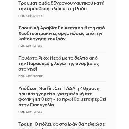
Τραυματισμός 53χρονου ναυτικού κατά
την πρόσδεση πλοίου στη Ρόδο
ΠΡΙΝ ΑΠΌ 4 ΏΡΕΣ
Σαουδική Αραβία: Επίκειται επίθεση από
Χούθι και ιρακινές οργανώσεις υπό την
καθοδήγηση του Ιράν
ΠΡΙΝ ΑΠΌ 5 ΏΡΕΣ
Πουέρτο Ρίκο: Νερό με το δελτίο από
την Παρασκευή, λόγω της ανομβρίας
στο νησί
ΠΡΙΝ ΑΠΌ 5 ΏΡΕΣ
Υπόθεση Marfin: Στη ΓΑΔΑ η 46χρονη
που κατηγορείται για εμπλοκή στη
φονική επίθεση - Το πρωί θα μεταφερθεί
στην Εισαγγελία
ΠΡΙΝ ΑΠΌ 5 ΏΡΕΣ
Τραμπ: Ο πόλεμος στο Ιράν θα τελειώσει