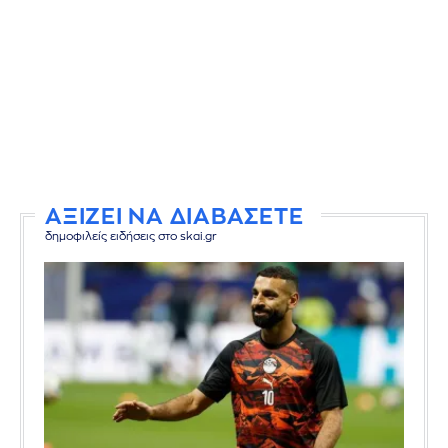
ΑΞΙΖΕΙ ΝΑ ΔΙΑΒΑΣΕΤΕ
δημοφιλείς ειδήσεις στο skai.gr