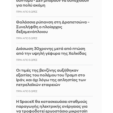
σύντομα - Δεν μπορούν να συνεχίσουν
για πολύ ακόμη
ΠΡΙΝ ΑΠΌ 5 ΏΡΕΣ
Θαλάσσια ρύπανση στη Δραπετσώνα –
Συνελήφθη ο πλοίαρχος
δεξαμενόπλοιου
ΠΡΙΝ ΑΠΌ 5 ΏΡΕΣ
Διάσωση 30χρονης μετά από πτώση
από την υψηλή γέφυρα της Χαλκίδας
ΠΡΙΝ ΑΠΌ 5 ΏΡΕΣ
Οι τιμές της βενζίνης αυξήθηκαν
εξαιτίας του πολέμου του Τραμπ στο
Ιράν, και όχι λόγω της απληστίας των
πετρελαϊκών εταιρειών
ΠΡΙΝ ΑΠΌ 5 ΏΡΕΣ
Η SpaceX θα κατασκευάσει σταθμούς
παραγωγής ηλεκτρικής ενέργειας για
να τροφοδοτεί εργοστάσιο μικροτσίπ