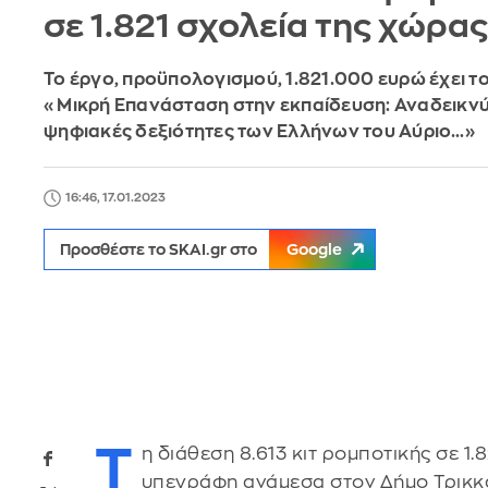
σε 1.821 σχολεία της χώρας
Το έργο, προϋπολογισμού, 1.821.000 ευρώ έχει το
«Μικρή Επανάσταση στην εκπαίδευση: Αναδεικνύ
ψηφιακές δεξιότητες των Ελλήνων του Αύριο…»
16:46, 17.01.2023
Προσθέστε το SKAI.gr στο
Google
Τ
η διάθεση 8.613 κιτ ρομποτικής σε 
υπεγράφη ανάμεσα στον Δήμο Τρικκαί