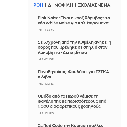
ΡΟΗ
ΔΗΜΟΦΙΛΗ
ΣΧΟΛΙΑΣΜΕΝΑ
Pink Noise: Είναι ο «ροζ θόρυβος» το
νέο White Noise για καλύτερο ύπνο;
IN 2 HOURS
Σε 57χρονη από την Κυψέλη ανήκει η
σορός που βρέθηκε σε σπηλιά στον
Λυκαβηττό - Δείτε βίντεο
IN 2 HOURS
Παναθηναϊκός: Φουλάρει για ΤΣΣΚΑ
ο Λιβάι
IN 2 HOURS
Ομάδα από το Περού γέμισε τη
φανέλα της με περισσότερους από
1.000 διαφορετικούς χορηγούς
IN 2 HOURS
Σε Red Code την Κυριακή πολλές