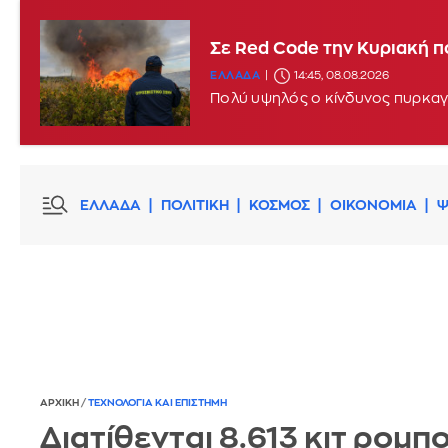
Σφοδροί άνεμοι και υψηλές
Σε Red Code την Κυριακή π
ΕΛΛΑΔΑ
11:46, 08.08.2026
UPDATE
ΕΛΛΑΔΑ
14:45, 08.08.2026
Πολύ υψηλός ο κίνδυνος πυρκαγι
ΕΛΛΑΔΑ
ΠΟΛΙΤΙΚΗ
ΚΟΣΜΟΣ
ΟΙΚΟΝΟΜΙΑ
Ψ
ΑΡΧΙΚΗ
/
ΤΕΧΝΟΛΟΓΙΑ ΚΑΙ ΕΠΙΣΤΗΜΗ
Διατίθενται 8.613 κιτ ρομπ