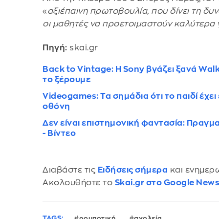
«
αξιέπαινη πρωτοβουλία, που δίνει τη δυ
οι μαθητές να προετοιμαστούν καλύτερα 
Πηγή:
skai.gr
Back to Vintage: Η Sony βγάζει ξανά Wal
το ξέρουμε
Videogames: Τα σημάδια ότι το παιδί έχε
οθόνη
Δεν είναι επιστημονική φαντασία: Πραγμ
- Βίντεο
Διαβάστε τις
Ειδήσεις σήμερα
και ενημερω
Ακολουθήστε το
Skai.gr στο Google New
TAGS:
ρομποτική
σχολεία