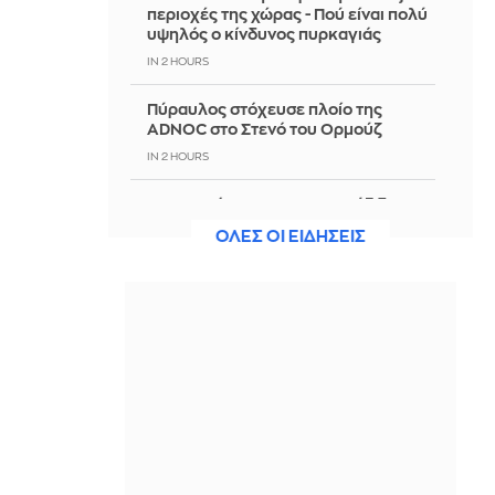
περιοχές της χώρας - Πού είναι πολύ
υψηλός ο κίνδυνος πυρκαγιάς
IN 2 HOURS
Πύραυλος στόχευσε πλοίο της
ADNOC στο Στενό του Ορμούζ
IN 2 HOURS
IRGC: Το άνοιγμα του Ορμούζ δεν
σχετίζεται με τις διαπραγματεύσεις
ΟΛΕΣ ΟΙ ΕΙΔΗΣΕΙΣ
Ιράν - Ομάν
IN 2 HOURS
Πετρογιάννη: Η παρατήρηση που
δέχτηκε για τον σκύλο της, εφερε
επική αντίδραση που μας γονάτισε
IN 2 HOURS
Ιταλία-Ισπανία: Κλιμακώνεται η
σύγκρουση για το Σένγκεν
IN 2 HOURS