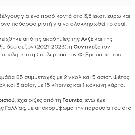
έλγους για ένα ποσό κοντά στα 3,5 εκατ. ευρώ και
χρονο ποδοσφαιριστή για να ολοκληρωθεί το deal.
δείχθηκε από τις ακαδημίες της
Ανζέ
και της
ιξε δύο σεζόν (2021-2023), η
Ουντινέζε
τον
ον πούλησε στη Σαρλερουά τον Φεβρουάριο του
 ομάδα 85 συμμετοχές με 2 γκολ και 5 ασίστ. Φέτος
 και 3 ασίστ, με 15 κίτρινες και 1 κόκκινη κάρτα.
ισιού
, έχει ρίζες από τη
Γουινέα
, ενώ έχει
της Γαλλίας, με αποκορύφωμα την παρουσία του στο