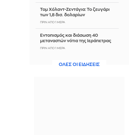
Τομ Χόλαντ-Ζεντάγια: Το ζευγάρι
των 1,8 δισ. δολαρίων
ΠΡΙΝ ΑΠΌ 1 ΜΈΡΑ
Εντοπισμός και διάσωση 40
μεταναστών νότια της Ιεράπετρας
ΠΡΙΝ ΑΠΌ 1 ΜΈΡΑ
Σφοδρή επίθεση Τραμπ στον
ΟΛΕΣ ΟΙ ΕΙΔΗΣΕΙΣ
Αμπντούλ Ελ-Σαγέντ μετά τη νίκη
του στις προκριματικές των
Δημοκρατικών στο Μίσιγκαν
ΠΡΙΝ ΑΠΌ 1 ΜΈΡΑ
Τι είναι ο κανόνας των 3 χρωμάτων, η
μέθοδος του TikTok που υπόσχεται
να μας βοηθήσει να τρεφόμαστε
καλύτερα;
ΠΡΙΝ ΑΠΌ 1 ΜΈΡΑ
ΕΟΔΥ: Στα 65 τα κρούσματα του ιού