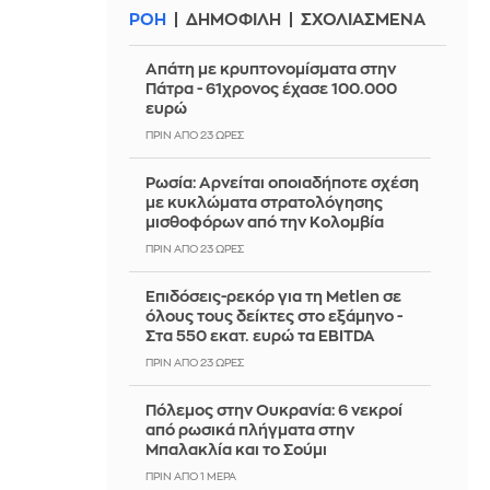
ΡΟΗ
ΔΗΜΟΦΙΛΗ
ΣΧΟΛΙΑΣΜΕΝΑ
Απάτη με κρυπτονομίσματα στην
Πάτρα - 61χρονος έχασε 100.000
ευρώ
ΠΡΙΝ ΑΠΌ 23 ΏΡΕΣ
Ρωσία: Αρνείται οποιαδήποτε σχέση
με κυκλώματα στρατολόγησης
μισθοφόρων από την Κολομβία
ΠΡΙΝ ΑΠΌ 23 ΏΡΕΣ
Επιδόσεις-ρεκόρ για τη Metlen σε
όλους τους δείκτες στο εξάμηνο -
Στα 550 εκατ. ευρώ τα EBITDA
ΠΡΙΝ ΑΠΌ 23 ΏΡΕΣ
Πόλεμος στην Ουκρανία: 6 νεκροί
από ρωσικά πλήγματα στην
Μπαλακλία και το Σούμι
ΠΡΙΝ ΑΠΌ 1 ΜΈΡΑ