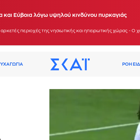
ία και Εύβοια λόγω υψηλού κινδύνου πυρκαγιάς
 αρκετές περιοχές της νησιωτικής και ηπειρωτικής χώρας - Ο
ΥΧΑΓΩΓΙΑ
ΡΟΗ ΕΙ