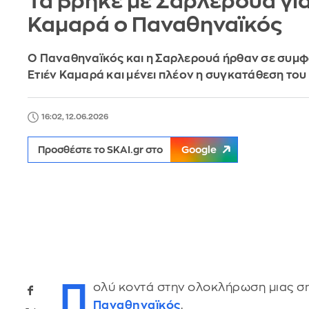
Τα βρήκε με Σαρλερουά γι
Καμαρά ο Παναθηναϊκός
Ο Παναθηναϊκός και η Σαρλερουά ήρθαν σε συμφ
Ετιέν Καμαρά και μένει πλέον η συγκατάθεση το
16:02, 12.06.2026
Προσθέστε το SKAI.gr στο
Google
Π
ολύ κοντά στην ολοκλήρωση μιας σ
Παναθηναϊκός
.