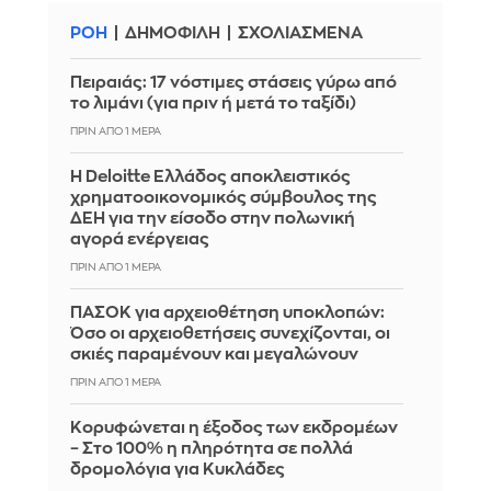
ΡΟΗ
ΔΗΜΟΦΙΛΗ
ΣΧΟΛΙΑΣΜΕΝΑ
Πειραιάς: 17 νόστιμες στάσεις γύρω από
το λιμάνι (για πριν ή μετά το ταξίδι)
ΠΡΙΝ ΑΠΌ 1 ΜΈΡΑ
Η Deloitte Ελλάδος αποκλειστικός
χρηματοοικονομικός σύμβουλος της
ΔΕΗ για την είσοδο στην πολωνική
αγορά ενέργειας
ΠΡΙΝ ΑΠΌ 1 ΜΈΡΑ
ΠΑΣΟΚ για αρχειοθέτηση υποκλοπών:
Όσο οι αρχειοθετήσεις συνεχίζονται, οι
σκιές παραμένουν και μεγαλώνουν
ΠΡΙΝ ΑΠΌ 1 ΜΈΡΑ
Κορυφώνεται η έξοδος των εκδρομέων
– Στο 100% η πληρότητα σε πολλά
δρομολόγια για Κυκλάδες