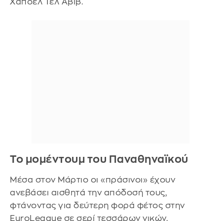
Χάποελ Τελ Αβίβ.
Το μομέντουμ του Παναθηναϊκού
Μέσα στον Μάρτιο οι «πράσινοι» έχουν
ανεβάσει αισθητά την απόδοσή τους,
φτάνοντας για δεύτερη φορά φέτος στην
EuroLeague σε σερί τεσσάρων νικών.