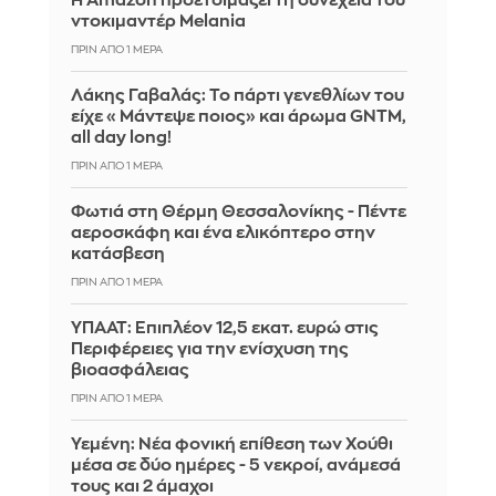
Η Amazon προετοιμάζει τη συνέχεια του
ντοκιμαντέρ Melania
ΠΡΙΝ ΑΠΌ 1 ΜΈΡΑ
Λάκης Γαβαλάς: Το πάρτι γενεθλίων του
είχε «Μάντεψε ποιος» και άρωμα GNTM,
all day long!
ΠΡΙΝ ΑΠΌ 1 ΜΈΡΑ
Φωτιά στη Θέρμη Θεσσαλονίκης - Πέντε
αεροσκάφη και ένα ελικόπτερο στην
κατάσβεση
ΠΡΙΝ ΑΠΌ 1 ΜΈΡΑ
ΥΠΑΑΤ: Επιπλέον 12,5 εκατ. ευρώ στις
Περιφέρειες για την ενίσχυση της
βιοασφάλειας
ΠΡΙΝ ΑΠΌ 1 ΜΈΡΑ
Υεμένη: Νέα φονική επίθεση των Χούθι
μέσα σε δύο ημέρες - 5 νεκροί, ανάμεσά
τους και 2 άμαχοι