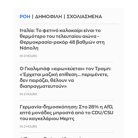
ΡΟΗ
ΔΗΜΟΦΙΛΗ
ΣΧΟΛΙΑΣΜΕΝΑ
Ιταλία: To φετινό καλοκαίρι είναι το
θερμότερο του τελευταίου αιώνα -
Θερμοκρασία-ρεκόρ 48 βαθμών στη
Νάπολη
IN 2 HOURS
Ο Γκαλιμπάφ «ειρωνεύεται» τον Τραμπ:
«Έρχεται μαζική επίθεση… περιμένετε,
δεν πειράζει, θέλουν να
διαπραγματευτούν»
IN 2 HOURS
Γερμανία-δημοσκόπηση: Στο 28% η AfD,
επτά μονάδες μπροστά από το CDU/CSU
του καγκελάριου Μερτς
IN 2 HOURS