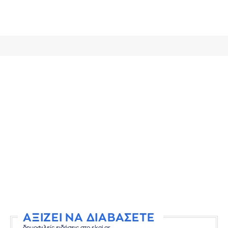
ΑΞΙΖΕΙ ΝΑ ΔΙΑΒΑΣΕΤΕ
δημοφιλείς ειδήσεις στο skai.gr