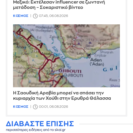
Μεξικό: Εκτέλεσαν influencer σε ζωντανή
μετάδοση – Σοκαριστικό βίντεο
ΚΟΣΜΟΣ
07:45, 06.08.2026
Η Σαουδική Αραβία μπορεί να σπάσει την
κυριαρχία των Χούθι στην Ερυθρά Θάλασσα
ΚΟΣΜΟΣ
00:01, 06.08.2026
ΔΙΑΒΑΣΤΕ ΕΠΙΣΗΣ
περισσότερες ειδήσεις από το skai.gr