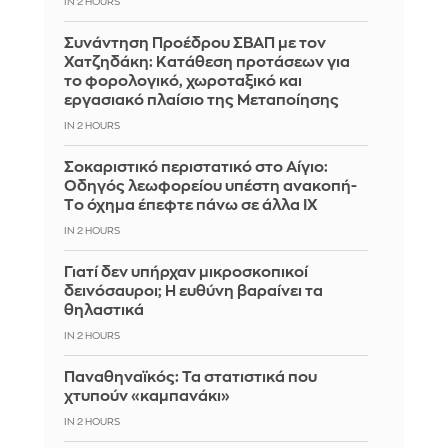
IN 2 HOURS
Συνάντηση Προέδρου ΣΒΑΠ με τον
Χατζηδάκη: Κατάθεση προτάσεων για
το φορολογικό, χωροταξικό και
εργασιακό πλαίσιο της Μεταποίησης
IN 2 HOURS
Σοκαριστικό περιστατικό στο Αίγιο:
Οδηγός λεωφορείου υπέστη ανακοπή-
Tο όχημα έπεφτε πάνω σε άλλα ΙΧ
IN 2 HOURS
Γιατί δεν υπήρχαν μικροσκοπικοί
δεινόσαυροι; Η ευθύνη βαραίνει τα
θηλαστικά
IN 2 HOURS
Παναθηναϊκός: Τα στατιστικά που
χτυπούν «καμπανάκι»
IN 2 HOURS