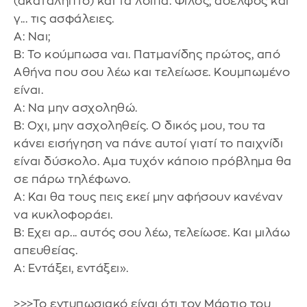
(ακατάληπτο) και τα λοιπά. Φίλος, αδελφός και
γ... τις ασφάλειες.
Α: Ναι;
Β: Το κούμπωσα ναι. Πατμανίδης πρώτος, από
Αθήνα που σου λέω και τελείωσε. Κουμπωμένο
είναι.
Α: Να μην ασχοληθώ.
Β: Οχι, μην ασχοληθείς. Ο δικός μου, του τα
κάνει εισήγηση να πάνε αυτοί γιατί το παιχνίδι
είναι δύσκολο. Αμα τυχόν κάποιο πρόβλημα θα
σε πάρω τηλέφωνο.
Α: Και θα τους πεις εκεί μην αφήσουν κανέναν
να κυκλοφοράει.
Β: Εχει αρ... αυτός σου λέω, τελείωσε. Και μιλάω
απευθείας.
Α: Εντάξει, εντάξει».
>>>Το εντυπωσιακό είναι ότι τον Μάρτιο του