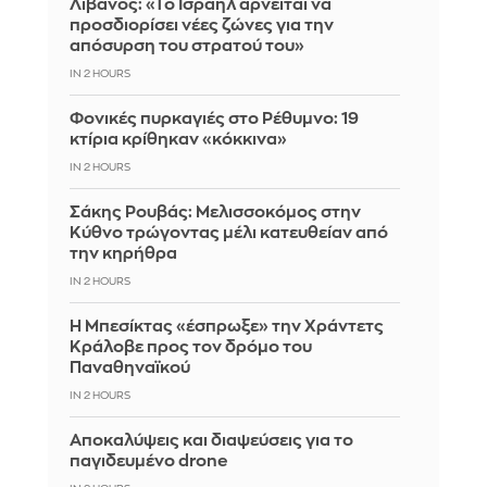
Λίβανος: «Το Ισραήλ αρνείται να
προσδιορίσει νέες ζώνες για την
απόσυρση του στρατού του»
IN 2 HOURS
Φονικές πυρκαγιές στο Ρέθυμνο: 19
κτίρια κρίθηκαν «κόκκινα»
IN 2 HOURS
Σάκης Ρουβάς: Μελισσοκόμος στην
Κύθνο τρώγοντας μέλι κατευθείαν από
την κηρήθρα
IN 2 HOURS
Η Μπεσίκτας «έσπρωξε» την Χράντετς
Κράλοβε προς τον δρόμο του
Παναθηναϊκού
IN 2 HOURS
Αποκαλύψεις και διαψεύσεις για το
παγιδευμένο drone