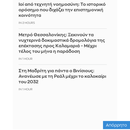
Ιοί από τεχνητή νοημοσύνη: Το ιστορικό
ορόσημο που διχάζει την επιστημονική
κοινότητα
IN 2 HOURS
Μετρό Θεσσαλονίκης: Ξεκινούν τα
νυχτερινά δοκιμαστικά δρομολόγια της
επέκτασης προς Καλαμαριά – Μέχρι
τέλος του μήνα η παράδοση
IN 1 HOUR
Στη Μαδρίτη για πάντα ο Βινίσιους:
Ανανέωσε με τη Ρεάλ μέχρι το καλοκαίρι
του 2032
IN 1 HOUR
Απόρρητο