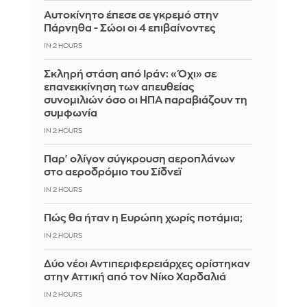
Αυτοκίνητο έπεσε σε γκρεμό στην
Πάρνηθα - Σώοι οι 4 επιβαίνοντες
IN 2 HOURS
Σκληρή στάση από Ιράν: «Όχι» σε
επανεκκίνηση των απευθείας
συνομιλιών όσο οι ΗΠΑ παραβιάζουν τη
συμφωνία
IN 2 HOURS
Παρ' ολίγον σύγκρουση αεροπλάνων
στο αεροδρόμιο του Σίδνεϊ
IN 2 HOURS
Πώς θα ήταν η Ευρώπη χωρίς ποτάμια;
IN 2 HOURS
Δύο νέοι Αντιπεριφερειάρχες ορίστηκαν
στην Αττική από τον Νίκο Χαρδαλιά
IN 2 HOURS