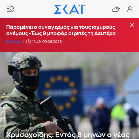
Παραμένει ο συναγερμός για τους ισχυρούς
ανέμους - Έως 9 μποφόρ οι ριπές τη Δευτέρα
ΕΛΛΑΔΑ
12:49, 09.08.2026
Χρυσοχοΐδης: Εντός 8 μηνών ο νέος