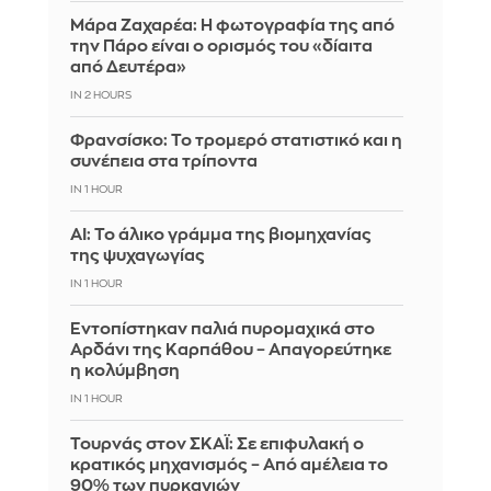
Μάρα Ζαχαρέα: Η φωτογραφία της από
την Πάρο είναι ο ορισμός του «δίαιτα
από Δευτέρα»
IN 2 HOURS
Φρανσίσκο: Το τρομερό στατιστικό και η
συνέπεια στα τρίποντα
IN 1 HOUR
AI: Το άλικο γράμμα της βιομηχανίας
της ψυχαγωγίας
IN 1 HOUR
Εντοπίστηκαν παλιά πυρομαχικά στο
Αρδάνι της Καρπάθου – Απαγορεύτηκε
η κολύμβηση
IN 1 HOUR
Τουρνάς στον ΣΚΑΪ: Σε επιφυλακή ο
κρατικός μηχανισμός – Από αμέλεια το
90% των πυρκαγιών