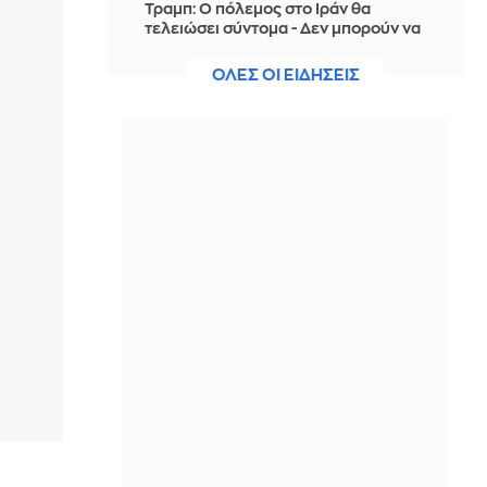
Τραμπ: Ο πόλεμος στο Ιράν θα
τελειώσει σύντομα - Δεν μπορούν να
συνεχίσουν για πολύ ακόμη
ΟΛΕΣ ΟΙ ΕΙΔΗΣΕΙΣ
IN 17 MINUTES
Θαλάσσια ρύπανση στη Δραπετσώνα
– Συνελήφθη ο πλοίαρχος
δεξαμενόπλοιου
IN 13 MINUTES
Διάσωση 30χρονης μετά από πτώση
από την υψηλή γέφυρα της Χαλκίδας
IN 12 MINUTES
Οι τιμές της βενζίνης αυξήθηκαν
εξαιτίας του πολέμου του Τραμπ στο
Ιράν, και όχι λόγω της απληστίας των
πετρελαϊκών εταιρειών
IN 3 MINUTES
Η SpaceX θα κατασκευάσει
σταθμούς παραγωγής ηλεκτρικής