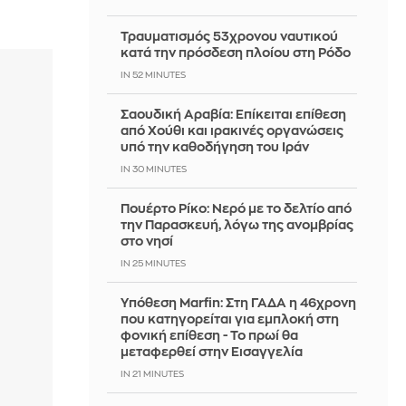
Τραυματισμός 53χρονου ναυτικού
κατά την πρόσδεση πλοίου στη Ρόδο
IN 52 MINUTES
Σαουδική Αραβία: Επίκειται επίθεση
από Χούθι και ιρακινές οργανώσεις
υπό την καθοδήγηση του Ιράν
IN 30 MINUTES
Πουέρτο Ρίκο: Νερό με το δελτίο από
την Παρασκευή, λόγω της ανομβρίας
στο νησί
IN 25 MINUTES
Υπόθεση Marfin: Στη ΓΑΔΑ η 46χρονη
που κατηγορείται για εμπλοκή στη
φονική επίθεση - Το πρωί θα
μεταφερθεί στην Εισαγγελία
IN 21 MINUTES