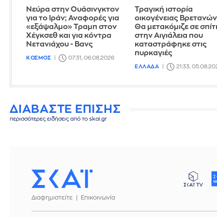
Νεύρα στην Ουάσινγκτον
Τραγική ιστορία
για το Ιράν; Αναφορές για
οικογένειας Βρετανών
«εξάψαλμο» Τραμπ στον
Θα μετακόμιζε σε σπίτ
Χέγκσεθ και για κόντρα
στην Αιγιάλεια που
Νετανιάχου - Βανς
καταστράφηκε στις
πυρκαγιές
ΚΟΣΜΟΣ
07:31, 06.08.2026
ΕΛΛΑΔΑ
21:33, 05.08.20
ΔΙΑΒΑΣΤΕ ΕΠΙΣΗΣ
περισσότερες ειδήσεις από το skai.gr
Διαφημιστείτε
Επικοινωνία