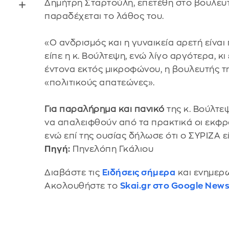
Δημήτρη Σταρτούλη, επετέθη στο βουλευτ
παραδέχεται το λάθος του.
«Ο ανδρισμός και η γυναικεία αρετή είναι
είπε η κ. Βούλτεψη, ενώ λίγο αργότερα, 
έντονα εκτός μικροφώνου, η βουλευτής τ
«πολιτικούς απατεώνες».
Για παραλήρημα και πανικό
της κ. Βούλτε
να απαλειφθούν από τα πρακτικά οι εκφρ
ενώ επί της ουσίας δήλωσε ότι ο ΣΥΡΙΖΑ ε
Πηγή:
Πηνελόπη Γκάλιου
Διαβάστε τις
Ειδήσεις σήμερα
και ενημερω
Ακολουθήστε το
Skai.gr στο Google New