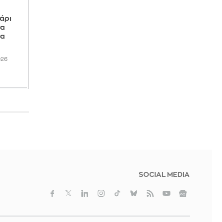
κατάσταση στον πυρηνικό σταθμό
παραγωγής ηλεκτρικού ρεύματος
άρι
στη Ζαπορίζια
δα
ια
ΠΡΙΝ ΑΠΌ 31 ΛΕΠΤΆ
026
SOCIAL MEDIA