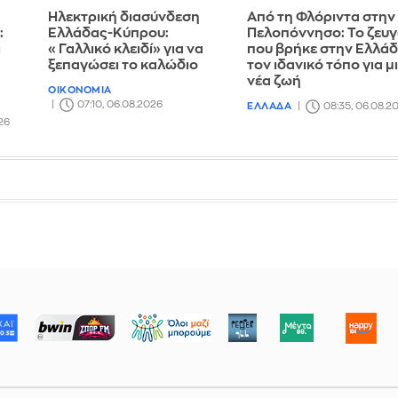
Ηλεκτρική διασύνδεση
Από τη Φλόριντα στην
:
Ελλάδας-Κύπρου:
Πελοπόννησο: Το ζευγ
ι
«Γαλλικό κλειδί» για να
που βρήκε στην Ελλά
ξεπαγώσει το καλώδιο
τον ιδανικό τόπο για μ
νέα ζωή
ΟΙΚΟΝΟΜΙΑ
07:10, 06.08.2026
ΕΛΛΑΔΑ
08:35, 06.08.2
26
ΜΠΟΡΟΥΜΕ