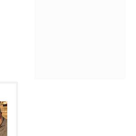
ενέργειας για να τροφοδοτεί
εργοστάσιο μικροτσίπ στο Τέξας
ΠΡΙΝ ΑΠΌ 10 ΛΕΠΤΆ
Αθηνά Ροδίτου - Ελένη Σακκά: Η
μεταμεσονύκτια μάχη τους με μια
κατσαρίδα ήταν απλώς... επική!
ΠΡΙΝ ΑΠΌ 12 ΛΕΠΤΆ
Ο Τραμπ σκοπεύει να απαγορεύσει
τη χορήγηση υπηκοότητας στα
παιδιά αλλοδαπών που πηγαίνουν
στις ΗΠΑ για «τουρισμό τοκετού»
ΠΡΙΝ ΑΠΌ 27 ΛΕΠΤΆ
Έντονη αντιπαράθεση της ηγέτιδας
των Οικολόγων με τον Ίλον Μασκ,
αφού την κατηγόρησε για
«προδοσία» της Γαλλίας
ΠΡΙΝ ΑΠΌ 28 ΛΕΠΤΆ
Ο ΔΟΑΕ προειδοποιεί για την