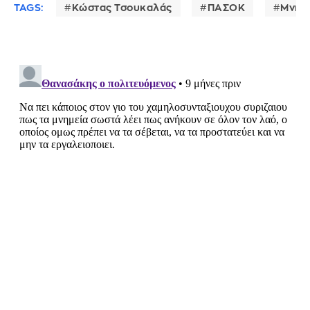
TAGS:
Κώστας Τσουκαλάς
ΠΑΣΟΚ
Μνημ