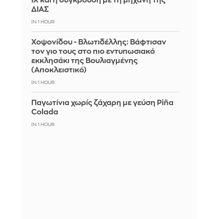
ΙΧ και η σύγκρουση με τη μηχανή της
ΔΙΑΣ
IN 1 HOUR
Χοψονίδου - Βλωτιδέλλης: Βάφτισαν
τον γιο τους στο πιο εντυπωσιακό
εκκλησάκι της Βουλιαγμένης
(Αποκλειστικό)
IN 1 HOUR
Παγωτίνια χωρίς ζάχαρη με γεύση Piña
Colada
IN 1 HOUR