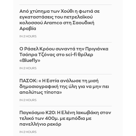
Από χτύπημα των Χούθι η φωτιά σε
εγκαταστάσεις του πετρελαϊκού
κολοσσού Aramco στη Σαουδική
Αραβία
IN 2 HOURS
Ο Ράσελ Κρόου συναντά την Πριγιάνκα
Τσόπρα Τζόνας στο sci-fi θρίλερ
«Bluefly»
IN 2 HOURS
ΠΑΣΟΚ: «Η Εστία ανάλωσε τη μισή
δημοσιογραφική της ύλη για να μην πει
απολύτως τίποτα»
IN 2 HOURS
Παγκόσμιο Κ20: Η Ελένη Ιακωβάκη στον
τελικό των 400μ. με εμπόδια με
πανελλήνιο ρεκόρ
IN 2 HOURS