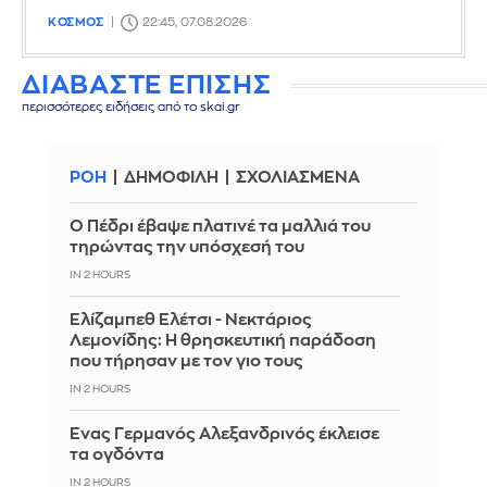
ΚΟΣΜΟΣ
22:45, 07.08.2026
ΔΙΑΒΑΣΤΕ ΕΠΙΣΗΣ
περισσότερες ειδήσεις από το skai.gr
ΡΟΗ
ΔΗΜΟΦΙΛΗ
ΣΧΟΛΙΑΣΜΕΝΑ
Ο Πέδρι έβαψε πλατινέ τα μαλλιά του
τηρώντας την υπόσχεσή του
IN 2 HOURS
Ελίζαμπεθ Ελέτσι - Νεκτάριος
Λεμονίδης: Η θρησκευτική παράδοση
που τήρησαν με τον γιο τους
IN 2 HOURS
Ένας Γερμανός Αλεξανδρινός έκλεισε
τα ογδόντα
IN 2 HOURS