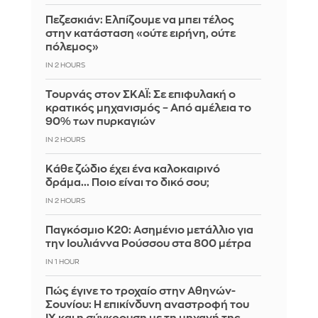
Πεζεσκιάν: Ελπίζουμε να μπει τέλος
στην κατάσταση «ούτε ειρήνη, ούτε
πόλεμος»
IN 2 HOURS
Τουρνάς στον ΣΚΑΪ: Σε επιφυλακή ο
κρατικός μηχανισμός – Από αμέλεια το
90% των πυρκαγιών
IN 2 HOURS
Κάθε ζώδιο έχει ένα καλοκαιρινό
δράμα... Ποιο είναι το δικό σου;
IN 1 HOUR
Παγκόσμιο Κ20: Ασημένιο μετάλλιο για
την Ιουλιάννα Ρούσσου στα 800 μέτρα
IN 1 HOUR
Πώς έγινε το τροχαίο στην Αθηνών-
Σουνίου: Η επικίνδυνη αναστροφή του