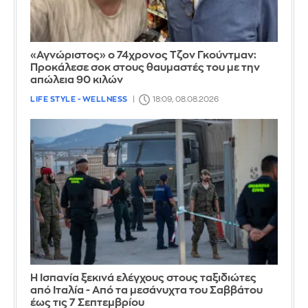
«Αγνώριστος» ο 74χρονος Τζον Γκούντμαν:
Προκάλεσε σοκ στους θαυμαστές του με την
απώλεια 90 κιλών
LIFE STYLE - WELLNESS
18:09, 08.08.2026
Η Ισπανία ξεκινά ελέγχους στους ταξιδιώτες
από Ιταλία - Από τα μεσάνυχτα του Σαββάτου
έως τις 7 Σεπτεμβρίου