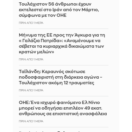
Τουλάχιστον 56 άνθρωποι έχουν
εκτελεστεί στο Ιράν από τον Μάρτιο,
σύμφωνα με τον ΟΗΕ
ΠΡΙΝ ΑΠΌ 1 ΜΈΡΑ
Μήνυμα της ΕΕ προς την Άγκυρα για τη
«Γαλάζια Πατρίδα»: «Αναμένουμε να
σέβεται τα κυριαρχικά δικαιώματα των
κρατών μελών»
ΠΡΙΝ ΑΠΌ 1 ΜΈΡΑ
Ταϊλάνδη: Κεραυνός σκότωσε
ποδοσφαιριστή στη διάρκεια αγώνα –
Τουλάχιστον ακόμη 12 τραυματίες
ΠΡΙΝ ΑΠΌ 1 ΜΈΡΑ
ΟΗΕ: Ένα ισχυρό φαινόμενο Ελ Νίνιο
μπορεί να οδηγήσει επιπλέον 49 εκατ.
ανθρώπους σε επισιτιστική ανασφάλεια
ΠΡΙΝ ΑΠΌ 1 ΜΈΡΑ