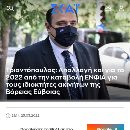
Τριαντόπουλος: Απαλλαγή και για το
2022 από την καταβολή ΕΝΦΙΑ για
τους ιδιοκτήτες ακινήτων της
Βόρειας Εύβοιας
21:14, 23.03.2022
Προσθέστε το SKAI.gr στο
Google