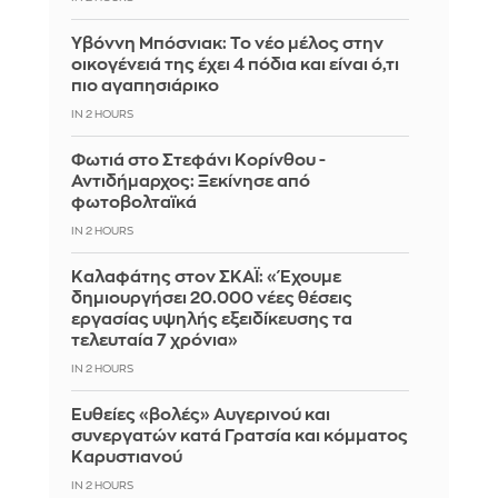
Υβόννη Μπόσνιακ: Το νέο μέλος στην
οικογένειά της έχει 4 πόδια και είναι ό,τι
πιο αγαπησιάρικο
IN 2 HOURS
Φωτιά στο Στεφάνι Κορίνθου -
Αντιδήμαρχος: Ξεκίνησε από
φωτοβολταϊκά
IN 2 HOURS
Καλαφάτης στον ΣΚΑΪ: «Έχουμε
δημιουργήσει 20.000 νέες θέσεις
εργασίας υψηλής εξειδίκευσης τα
τελευταία 7 χρόνια»
IN 2 HOURS
Ευθείες «βολές» Αυγερινού και
συνεργατών κατά Γρατσία και κόμματος
Καρυστιανού
IN 2 HOURS