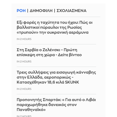
ΡΟΗ
ΔΗΜΟΦΙΛΗ
ΣΧΟΛΙΑΣΜΕΝΑ
Έξι φορές η ταχύτητα του ήχου: Πώς οι
βαλλιστικοί πύραυλοι της Ρωσίας
«τρυπούν» την ουκρανική αεράμυνα
IN 2 HOURS
Στη Σερβία ο Ζελένσκι – Πρώτη
επίσκεψη στη χώρα - Δείτε βίντεο
IN 2 HOURS
Τρεις συλλήψεις για εισαγωγή κάνναβης
στην Ελλάδα, αεροπορικώς -
Κατασχέθηκαν 18,6 κιλά SKUNK
IN 2 HOURS
Προπονητής Σπαρτάκ: «Για αυτό ο Λιβάι
παραχωρήθηκε δανεικός στον
Παναθηναϊκό»
IN 2 HOURS