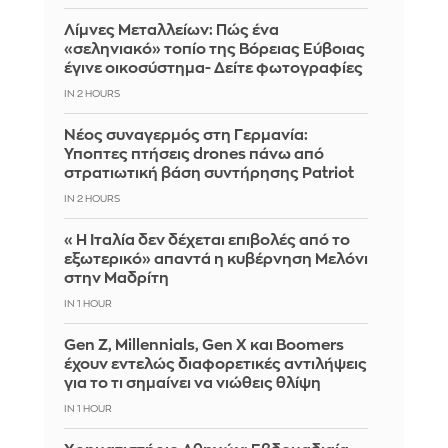
Λίμνες Μεταλλείων: Πώς ένα
«σεληνιακό» τοπίο της Βόρειας Εύβοιας
έγινε οικοσύστημα- Δείτε φωτογραφίες
IN 2 HOURS
Νέος συναγερμός στη Γερμανία:
Ύποπτες πτήσεις drones πάνω από
στρατιωτική βάση συντήρησης Patriot
IN 2 HOURS
«Η Ιταλία δεν δέχεται επιβολές από το
εξωτερικό» απαντά η κυβέρνηση Μελόνι
στην Μαδρίτη
IN 1 HOUR
Gen Z, Millennials, Gen X και Boomers
έχουν εντελώς διαφορετικές αντιλήψεις
για το τι σημαίνει να νιώθεις θλίψη
IN 1 HOUR