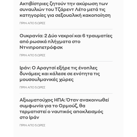
Ακτιβίστριες ζητούν την ακύρωση των
συναυλιών του Τζάρεντ Λέτο μετά τις
κατηγορίες για σεξουαλική κακοποίηση
ΠΡΙΝ ΑΠΌ 5 ΏΡΕΣ
Ουκρανία: 2 Δύο νεκροί και 6 τραυματίες
από ρωσικά πλήγματα στο
Ντνιπροπετρόφσκ
ΠΡΙΝ ΑΠΌ 5 ΏΡΕΣ
Ιράν: Ο Αραγτσί εξήρε τις ένοπλες
δυνάμεις και κάλεσε σε ενότητα τις
μουσουλμανικές χώρες
ΠΡΙΝ ΑΠΌ 5 ΏΡΕΣ
Αξιωματούχος ΗΠΑ: Όταν ανακοινωθεί
συμφωνία για το Ορμούζ, θα
τερματιστεί ο ναυτικός αποκλεισμός
στο Ιράν
ΠΡΙΝ ΑΠΌ 5 ΏΡΕΣ