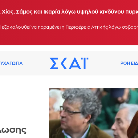
 Χίος, Σάμος και Ικαρία λόγω υψηλού κινδύνου πυρ
 εξακολουθεί να παραμένει η Περιφέρεια Αττικής λόγω σοβα
ΥΧΑΓΩΓΙΑ
ΡΟΗ ΕΙ
πλωσης