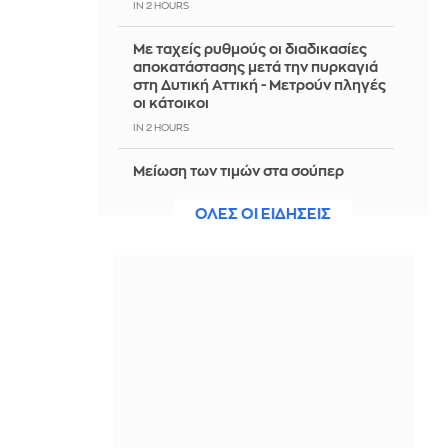
IN 2 HOURS
Με ταχείς ρυθμούς οι διαδικασίες
αποκατάστασης μετά την πυρκαγιά
στη Δυτική Αττική - Μετρούν πληγές
οι κάτοικοι
IN 2 HOURS
Μείωση των τιμών στα σούπερ
μάρκετ: Εντάχθηκαν 686 επώνυμα
προϊόντα και 130 σχολικά είδη
ΟΛΕΣ ΟΙ ΕΙΔΗΣΕΙΣ
IN 2 HOURS
Κλασικό club sandwich
IN 2 HOURS
Σνακ για την παραλία: Οι πιο υγιεινές
επιλογές για φαγητό και ποτό για να
μη φορτώνεσαι θερμίδες
IN 2 HOURS
Μαύρη Θάλασσα: Η εμπορική