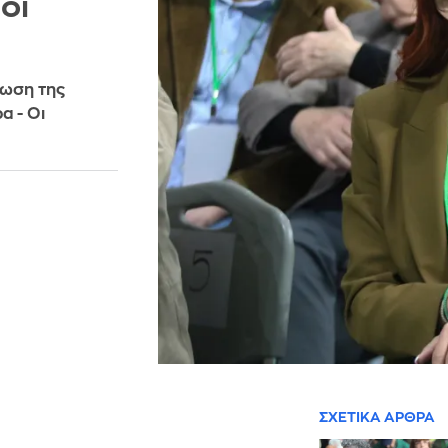
οι
ωση της
α - Οι
ΣΧΕΤΙΚΑ ΑΡΘΡΑ