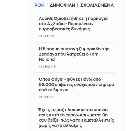
ΡΟΗ
ΔΗΜΟΦΙΛΗ
ΣΧΟΛΙΑΣΜΕΝΑ
Λασίθι: Οριοθετήθηκε η πυρκαγιά
στα Αχλάδια - Παραμένουν
πυροσβεστικές δυνάμεις
IN 2 HOURS
Η διάσημη συνταγή ζυμαρικών της
Zendaya που λατρεύει ο Tom
Holland
IN 2 HOURS
Όπου φύγει - φύγει: Πάνω από
56.000 επιβάτες αναχωρούν σήμερα
από τα λιμάνια
IN 2 HOURS
Έχεις τα ροζ πλακάκια στο μπάνιο
σου; Αυτό το «πριν» και «μετά» θα
σου δείξει πώς να τα εκμεταλλευτείς
χωρίς να τα αλλάξεις