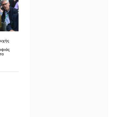
τυχής
ρφιάς
τα