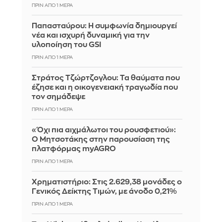
ΠΡΙΝ ΑΠΌ 1 ΜΈΡΑ
Παπασταύρου: Η συμφωνία δημιουργεί
νέα και ισχυρή δυναμική για την
υλοποίηση του GSI
ΠΡΙΝ ΑΠΌ 1 ΜΈΡΑ
Στράτος Τζώρτζογλου: Τα θαύματα που
έζησε και η οικογενειακή τραγωδία που
τον σημάδεψε
ΠΡΙΝ ΑΠΌ 1 ΜΈΡΑ
«Όχι πια αιχμάλωτοι του ρουσφετιού»:
Ο Μητσοτάκης στην παρουσίαση της
πλατφόρμας myAGRO
ΠΡΙΝ ΑΠΌ 1 ΜΈΡΑ
Χρηματιστήριο: Στις 2.629,38 μονάδες ο
Γενικός Δείκτης Τιμών, με άνοδο 0,21%
ΠΡΙΝ ΑΠΌ 1 ΜΈΡΑ