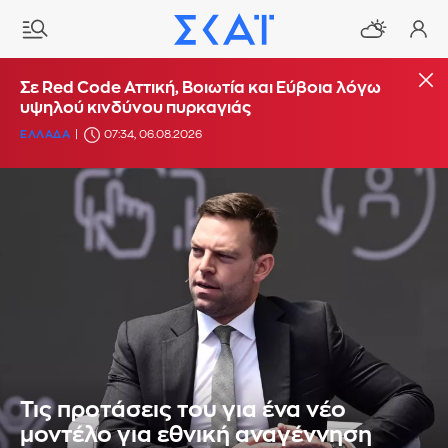
Σε Red Code Αττική, Βοιωτία και Εύβοια λόγω
υψηλού κινδύνου πυρκαγιάς
ΕΛΛΑΔΑ
07:34, 06.08.2026
Τις προτάσεις του για ένα νέο
μοντέλο για εθνική αναγέννηση