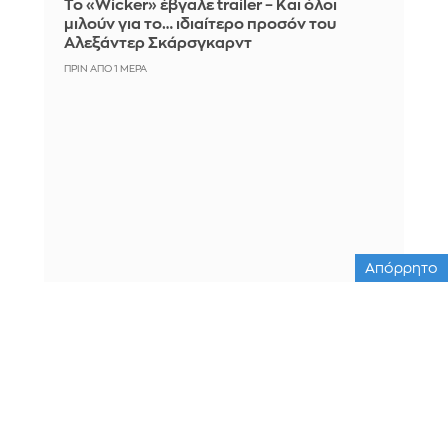
Το «Wicker» έβγαλε trailer – Και όλοι
μιλούν για το… ιδιαίτερο προσόν του
Αλεξάντερ Σκάρσγκαρντ
ΠΡΙΝ ΑΠΌ 1 ΜΈΡΑ
Απόρρητο