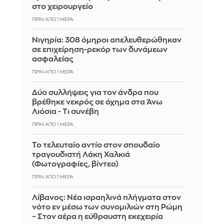
στο χειρουργείο
ΠΡΙΝ ΑΠΌ 1 ΜΈΡΑ
Νιγηρία: 308 όμηροι απελευθερώθηκαν
σε επιχείρηση-ρεκόρ των δυνάμεων
ασφαλείας
ΠΡΙΝ ΑΠΌ 1 ΜΈΡΑ
Δύο συλλήψεις για τον άνδρα που
βρέθηκε νεκρός σε όχημα στα Άνω
Λιόσια - Τι συνέβη
ΠΡΙΝ ΑΠΌ 1 ΜΈΡΑ
Το τελευταίο αντίο στον σπουδαίο
τραγουδιστή Λάκη Χαλκιά
(Φωτογραφίες, βίντεο)
ΠΡΙΝ ΑΠΌ 1 ΜΈΡΑ
Λίβανος: Νέα ισραηλινά πλήγματα στον
νότο εν μέσω των συνομιλιών στη Ρώμη
– Στον αέρα η εύθραυστη εκεχειρία