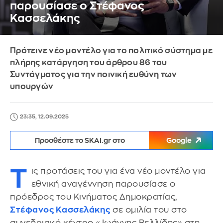
παρουσίασε ο Στέφανος
Κασσελάκης
Πρότεινε νέο μοντέλο για το πολιτικό σύστημα με
πλήρης κατάργηση του άρθρου 86 του
Συντάγματος για την ποινική ευθύνη των
υπουργών
23:35, 12.09.2025
Προσθέστε το SKAI.gr στο
Google
Τ
ις προτάσεις του για ένα νέο μοντέλο για
εθνική αναγέννηση παρουσίασε ο
πρόεδρος του Κινήματος Δημοκρατίας,
Στέφανος Κασσελάκης
σε ομιλία του στο
συνεδριακό κέντρο «Ιωάννης Βελλίδης» στη