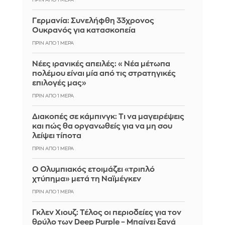
ΠΡΙΝ ΑΠΌ 1 ΜΈΡΑ
Γερμανία: Συνελήφθη 33χρονος
Ουκρανός για κατασκοπεία
ΠΡΙΝ ΑΠΌ 1 ΜΈΡΑ
Νέες ιρανικές απειλές: «Νέα μέτωπα
πολέμου είναι μία από τις στρατηγικές
επιλογές μας»
ΠΡΙΝ ΑΠΌ 1 ΜΈΡΑ
Διακοπές σε κάμπινγκ: Τι να μαγειρέψεις
και πώς θα οργανωθείς για να μη σου
λείψει τίποτα
ΠΡΙΝ ΑΠΌ 1 ΜΈΡΑ
Ο Ολυμπιακός ετοιμάζει «τριπλό
χτύπημα» μετά τη Ναϊμέγκεν
ΠΡΙΝ ΑΠΌ 1 ΜΈΡΑ
Γκλεν Χιουζ: Τέλος οι περιοδείες για τον
θρύλο των Deep Purple – Μπαίνει ξανά