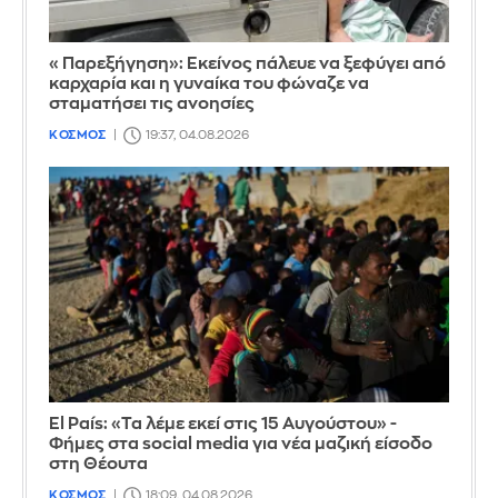
«Παρεξήγηση»: Εκείνος πάλευε να ξεφύγει από
καρχαρία και η γυναίκα του φώναζε να
σταματήσει τις ανοησίες
ΚΟΣΜΟΣ
19:37, 04.08.2026
El País: «Τα λέμε εκεί στις 15 Αυγούστου» -
Φήμες στα social media για νέα μαζική είσοδο
στη Θέουτα
ΚΟΣΜΟΣ
18:09, 04.08.2026