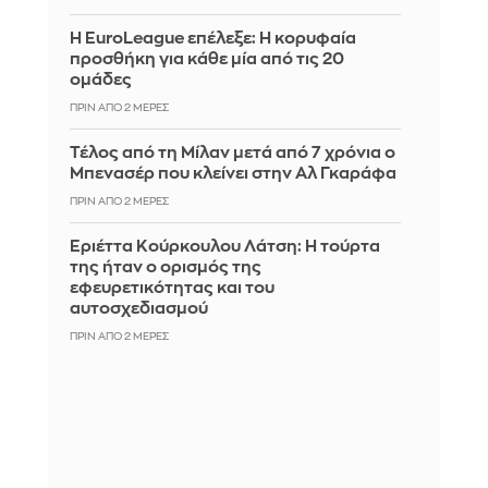
Η EuroLeague επέλεξε: Η κορυφαία
προσθήκη για κάθε μία από τις 20
ομάδες
ΠΡΙΝ ΑΠΌ 2 ΜΈΡΕΣ
Τέλος από τη Μίλαν μετά από 7 χρόνια ο
Μπενασέρ που κλείνει στην Αλ Γκαράφα
ΠΡΙΝ ΑΠΌ 2 ΜΈΡΕΣ
Εριέττα Κούρκουλου Λάτση: Η τούρτα
της ήταν ο ορισμός της
εφευρετικότητας και του
αυτοσχεδιασμού
ΠΡΙΝ ΑΠΌ 2 ΜΈΡΕΣ