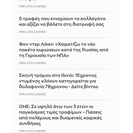
ΠΡΙΝ ΑΠΌ 2 ΜΈΡΕΣ
5 τροφές που ενισχύουν το κολλαγόνο
και αξίζει να βάλετε στη διατροφή σας
ΠΡΙΝ ΑΠΌ 2 ΜΈΡΕΣ
Φον ντερ Λάιεν: «Χαιρετίζω το νέο
πακέτο κυρώσεων κατά της Ρωσίας από
τη Γερουσία των ΗΠΑ»
ΠΡΙΝ ΑΠΌ 2 ΜΈΡΕΣ
Σκηνή τρόμου στο Ιλινόι: 15χρονος
ντυμένος κλόουν κατηγορείται για
δολοφονία 78χρονου - Δείτε βίντεο
ΠΡΙΝ ΑΠΌ 2 ΜΈΡΕΣ
ΟΗΕ: Σε υψηλό άνω των 3 ετών οι
παγκόσμιες τιμές τροφίμων – Πιέσεις
από πολέμους και δυσμενείς καιρικές
συνθήκες
ΠΡΙΝ ΑΠΌ 2 ΜΈΡΕΣ