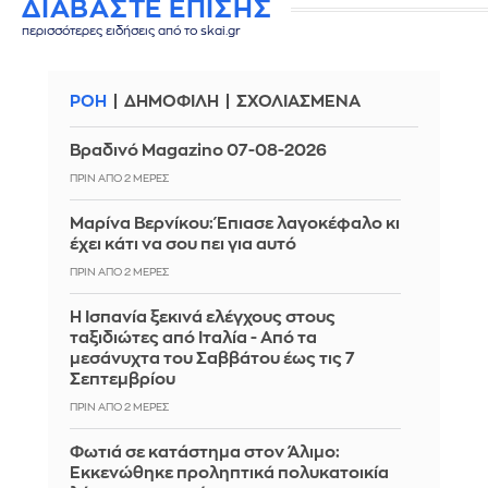
ΔΙΑΒΑΣΤΕ ΕΠΙΣΗΣ
περισσότερες ειδήσεις από το skai.gr
ΡΟΗ
ΔΗΜΟΦΙΛΗ
ΣΧΟΛΙΑΣΜΕΝΑ
Βραδινό Magazino 07-08-2026
ΠΡΙΝ ΑΠΌ 2 ΜΈΡΕΣ
Μαρίνα Βερνίκου: Έπιασε λαγοκέφαλο κι
έχει κάτι να σου πει για αυτό
ΠΡΙΝ ΑΠΌ 2 ΜΈΡΕΣ
Η Ισπανία ξεκινά ελέγχους στους
ταξιδιώτες από Ιταλία - Από τα
μεσάνυχτα του Σαββάτου έως τις 7
Σεπτεμβρίου
ΠΡΙΝ ΑΠΌ 2 ΜΈΡΕΣ
Φωτιά σε κατάστημα στον Άλιμο:
Εκκενώθηκε προληπτικά πολυκατοικία