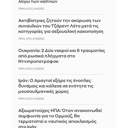
λόγω των καπνών
ΠΡΙΝ ΑΠΌ 2 ΜΈΡΕΣ
Ακτιβίστριες ζητούν την ακύρωση των
συναυλιών του Τζάρεντ Λέτο μετά τις
κατηγορίες για σεξουαλική κακοποίηση
ΠΡΙΝ ΑΠΌ 2 ΜΈΡΕΣ
Ουκρανία: 2 Δύο νεκροί και 6 τραυματίες
από ρωσικά πλήγματα στο
Ντνιπροπετρόφσκ
ΠΡΙΝ ΑΠΌ 2 ΜΈΡΕΣ
Ιράν: Ο Αραγτσί εξήρε τις ένοπλες
δυνάμεις και κάλεσε σε ενότητα τις
μουσουλμανικές χώρες
ΠΡΙΝ ΑΠΌ 2 ΜΈΡΕΣ
Αξιωματούχος ΗΠΑ: Όταν ανακοινωθεί
συμφωνία για το Ορμούζ, θα
τερματιστεί ο ναυτικός αποκλεισμός
στο Ιράν