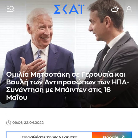
Ομιλία Μητσοτάκη σε Γερουσία και
Βουλή των Αντιπροσώπων των ΗΠΑ-
Συνάντηση με Μπάιντεν στις 16
Μαΐου
09:06, 22.04.2022
Προσθέστε το SKAI.gr στο
Google