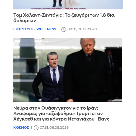
Τομ Χόλαντ-Ζεντάγια: Το ζευγάρι των 1,8 δισ.
δολαρίων
LIFE STYLE - WELLNESS
09:01, 06.08.2026
Νεύρα στην Ουάσινγκτον για το Ιράν;
Αναφορές για «εξάψαλμο» Τραμπ στον
Χέγκσεθ και για κόντρα Νετανιάχου - Βανς
ΚΟΣΜΟΣ
07:31, 06.08.2026