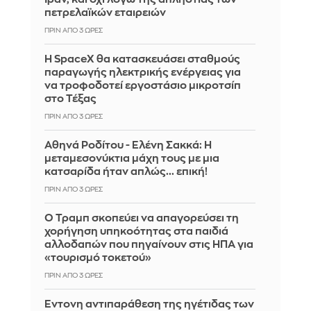
πετρελαϊκών εταιρειών
ΠΡΙΝ ΑΠΌ 3 ΏΡΕΣ
Η SpaceX θα κατασκευάσει σταθμούς
παραγωγής ηλεκτρικής ενέργειας για
να τροφοδοτεί εργοστάσιο μικροτσίπ
στο Τέξας
ΠΡΙΝ ΑΠΌ 3 ΏΡΕΣ
Αθηνά Ροδίτου - Ελένη Σακκά: Η
μεταμεσονύκτια μάχη τους με μια
κατσαρίδα ήταν απλώς... επική!
ΠΡΙΝ ΑΠΌ 3 ΏΡΕΣ
Ο Τραμπ σκοπεύει να απαγορεύσει τη
χορήγηση υπηκοότητας στα παιδιά
αλλοδαπών που πηγαίνουν στις ΗΠΑ για
«τουρισμό τοκετού»
ΠΡΙΝ ΑΠΌ 3 ΏΡΕΣ
Έντονη αντιπαράθεση της ηγέτιδας των