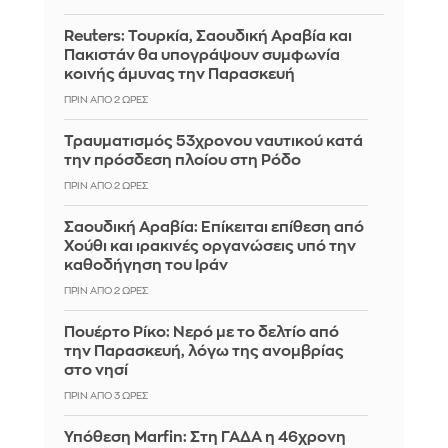
Reuters: Τουρκία, Σαουδική Αραβία και
Πακιστάν θα υπογράψουν συμφωνία
κοινής άμυνας την Παρασκευή
ΠΡΙΝ ΑΠΌ 2 ΏΡΕΣ
Τραυματισμός 53χρονου ναυτικού κατά
την πρόσδεση πλοίου στη Ρόδο
ΠΡΙΝ ΑΠΌ 2 ΏΡΕΣ
Σαουδική Αραβία: Επίκειται επίθεση από
Χούθι και ιρακινές οργανώσεις υπό την
καθοδήγηση του Ιράν
ΠΡΙΝ ΑΠΌ 2 ΏΡΕΣ
Πουέρτο Ρίκο: Νερό με το δελτίο από
την Παρασκευή, λόγω της ανομβρίας
στο νησί
ΠΡΙΝ ΑΠΌ 3 ΏΡΕΣ
Υπόθεση Marfin: Στη ΓΑΔΑ η 46χρονη