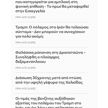
που κατηγορείται για εμπλοκή στη
φονική επίθεση - Το πρωί θα μεταφερθεί
στην Εισαγγελία
ΠΡΙΝ ΑΠΌ 3 ΏΡΕΣ
Τραμπ: Ο πόλεμος στο Ιράν θα τελειώσει
σύντομα - Δεν μπορούν να συνεχίσουν
για πολύ ακόμη
ΠΡΙΝ ΑΠΌ 3 ΏΡΕΣ
Θαλάσσια ρύπανση στη Δραπετσώνα –
Συνελήφθη ο πλοίαρχος
δεξαμενόπλοιου
ΠΡΙΝ ΑΠΌ 3 ΏΡΕΣ
Διάσωση 30χρονης μετά από πτώση
από την υψηλή γέφυρα της Χαλκίδας
ΠΡΙΝ ΑΠΌ 3 ΏΡΕΣ
Οι τιμές της βενζίνης αυξήθηκαν
εξαιτίας του πολέμου του Τραμπ στο
Ιράν, και όχι λόγω της απληστίας των