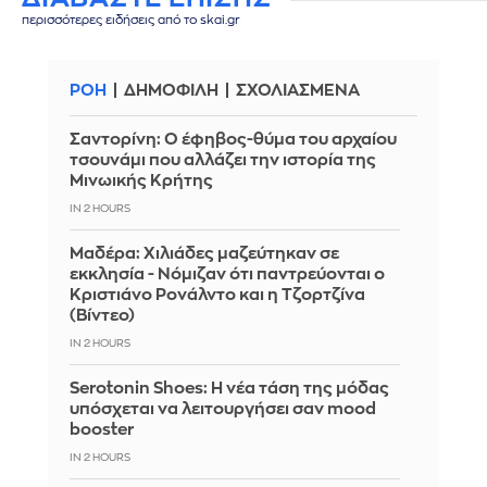
περισσότερες ειδήσεις από το skai.gr
ΡΟΗ
ΔΗΜΟΦΙΛΗ
ΣΧΟΛΙΑΣΜΕΝΑ
Σαντορίνη: Ο έφηβος-θύμα του αρχαίου
τσουνάμι που αλλάζει την ιστορία της
Μινωικής Κρήτης
IN 2 HOURS
Μαδέρα: Χιλιάδες μαζεύτηκαν σε
εκκλησία - Νόμιζαν ότι παντρεύονται ο
Κριστιάνο Ρονάλντο και η Τζορτζίνα
(Βίντεο)
IN 2 HOURS
Serotonin Shoes: Η νέα τάση της μόδας
υπόσχεται να λειτουργήσει σαν mood
booster
IN 2 HOURS