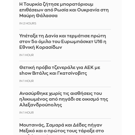
Η Τουρκία ζήτησε μπορατόριουμ
επιθέσεων από Ρωσία και Ουκρανία στη
Μαύρη Θάλασσα
IN 2 HOURS
Υπέταξε τη Δανία και τερμάτισε πρώτη
στον 5ο όμιλο του Ευρωμπάσκετ U16 η
Εθνική Κορασίδων
IN 1 HOUR
Θετική πρόβα τζενεράλε για ΑΕΚ με
show Βιτάλις και Γκατσίνοβιτς
IN 1 HOUR
Ανασύρθηκε χωρίς τις αισθήσεις του
ηλικιωμένος από πηγάδι σε οικισμό της
Αλεξανδρούπολης
IN 1 HOUR
Μουτσινάς, Σαμαρά και Δέδες πήγαν
Μεξικό και ο πρώτος τους τάραξε στο