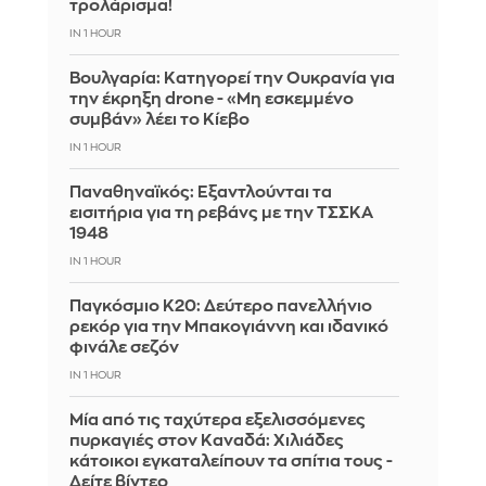
τρολάρισμα!
IN 1 HOUR
Βουλγαρία: Κατηγορεί την Ουκρανία για
την έκρηξη drone - «Μη εσκεμμένο
συμβάν» λέει το Κίεβο
IN 1 HOUR
Παναθηναϊκός: Εξαντλούνται τα
εισιτήρια για τη ρεβάνς με την ΤΣΣΚΑ
1948
IN 1 HOUR
Παγκόσμιο Κ20: Δεύτερο πανελλήνιο
ρεκόρ για την Μπακογιάννη και ιδανικό
φινάλε σεζόν
IN 1 HOUR
Μία από τις ταχύτερα εξελισσόμενες
πυρκαγιές στον Καναδά: Χιλιάδες
κάτοικοι εγκαταλείπουν τα σπίτια τους -
Δείτε βίντεο