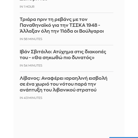
IN 1 HOUR
Τριάρα πριν τη ρεβάνς με τον
Παναθηναϊκό για την ΤΣΣΚΑ 1948 -
Άλλαξαν όλη την 11άδα οι Βούλγαροι
IN 56 MINUTES
Ιβάν Σβιτάιλο: Ατύχημα στις διακοπές
του - «Θα σηκωθώ πιο δυνατός»
IN 54 MINUTES
Λίβανος: Αναφέρει ισραηλινή εισβολή
σε ένα χωριό του νότου παρά την
ανάπτυξη του λιβανικού στρατού
IN 43 MINUTES