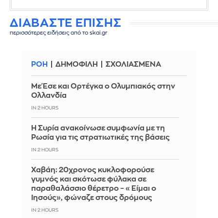
ΔΙΑΒΑΣΤΕ ΕΠΙΣΗΣ
περισσότερες ειδήσεις από το skai.gr
ΡΟΗ
ΔΗΜΟΦΙΛΗ
ΣΧΟΛΙΑΣΜΕΝΑ
Με Έσε και Ορτέγκα ο Ολυμπιακός στην
Ολλανδία
IN 2 HOURS
Η Συρία ανακοίνωσε συμφωνία με τη
Ρωσία για τις στρατιωτικές της βάσεις
IN 2 HOURS
Χαβάη: 20χρονος κυκλοφορούσε
γυμνός και σκότωσε φύλακα σε
παραθαλάσσιο θέρετρο – «Είμαι ο
Ιησούς», φώναζε στους δρόμους
IN 2 HOURS