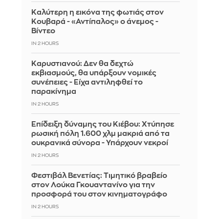
Καλύτερη η εικόνα της φωτιάς στον
Κουβαρά - «Αντίπαλος» ο άνεμος -
Βίντεο
IN 2 HOURS
Καρυστιανού: Δεν θα δεχτώ
εκβιασμούς, θα υπάρξουν νομικές
συνέπειες - Είχα αντιληφθεί το
παρακίνημα
IN 2 HOURS
Επίδειξη δύναμης του Κιέβου: Χτύπησε
ρωσική πόλη 1.600 χλμ μακριά από τα
ουκρανικά σύνορα - Υπάρχουν νεκροί
IN 2 HOURS
Φεστιβάλ Βενετίας: Τιμητικό βραβείο
στον Λούκα Γκουαντανίνο για την
προσφορά του στον κινηματογράφο
IN 2 HOURS