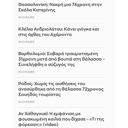
Θεσσαλονίκη: Νεκρή μια 74χρονη στην
Σκάλα Κατερίνης
IN 2 HOURS
Κλέλια Ανδριολάτου: Κάνει γιόγκα και
στις όχθες του Αχέροντα
IN 2 HOURS
Βαρθολομιό: Σοβαρά τραυματισμένη
31χρονη μετά από βουτιά στη θάλασσα –
Συνελήφθη ο σύζυγός της
IN 2 HOURS
Ρόδος: Χωρίς τις αισθήσεις του
ανασύρθηκε από τη θάλασσα 72χρονος
Σουηδός τουρίστας
IN 2 HOURS
Αν Χάθαγουεϊ: Η εμφάνιση με
φουσκωμένη κοιλιά που δίχασε – «Τι της
φόρεσαν;» (video)