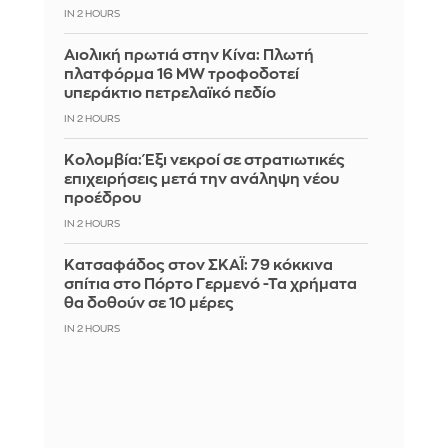
IN 2 HOURS
Αιολική πρωτιά στην Κίνα: Πλωτή
πλατφόρμα 16 MW τροφοδοτεί
υπεράκτιο πετρελαϊκό πεδίο
IN 2 HOURS
Κολομβία: Έξι νεκροί σε στρατιωτικές
επιχειρήσεις μετά την ανάληψη νέου
προέδρου
IN 2 HOURS
Kατσαφάδος στον ΣΚΑΪ: 79 κόκκινα
σπίτια στο Πόρτο Γερμενό -Τα χρήματα
θα δοθούν σε 10 μέρες
IN 2 HOURS