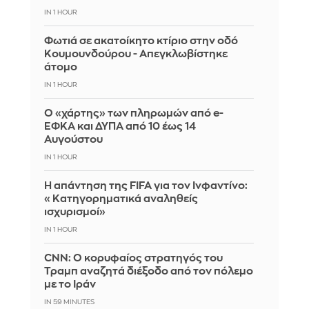
IN 1 HOUR
Φωτιά σε ακατοίκητο κτίριο στην οδό
Κουμουνδούρου - Απεγκλωβίστηκε
άτομο
IN 1 HOUR
Ο «χάρτης» των πληρωμών από e-
ΕΦΚΑ και ΔΥΠΑ από 10 έως 14
Αυγούστου
IN 1 HOUR
Η απάντηση της FIFA για τον Ινφαντίνο:
«Κατηγορηματικά αναληθείς
ισχυρισμοί»
IN 1 HOUR
CNN: Ο κορυφαίος στρατηγός του
Τραμπ αναζητά διέξοδο από τον πόλεμο
με το Ιράν
IN 59 MINUTES