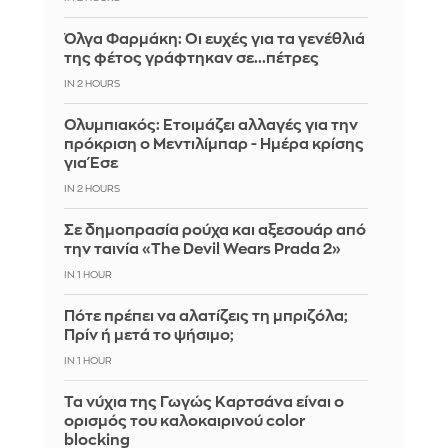
Όλγα Φαρμάκη: Οι ευχές για τα γενέθλιά
της φέτος γράφτηκαν σε...πέτρες
IN 2 HOURS
Ολυμπιακός: Ετοιμάζει αλλαγές για την
πρόκριση ο Μεντιλίμπαρ - Ημέρα κρίσης
για Έσε
IN 2 HOURS
Σε δημοπρασία ρούχα και αξεσουάρ από
την ταινία «The Devil Wears Prada 2»
IN 1 HOUR
Πότε πρέπει να αλατίζεις τη μπριζόλα;
Πρίν ή μετά το ψήσιμο;
IN 1 HOUR
Τα νύχια της Γωγώς Καρτσάνα είναι ο
ορισμός του καλοκαιρινού color
blocking