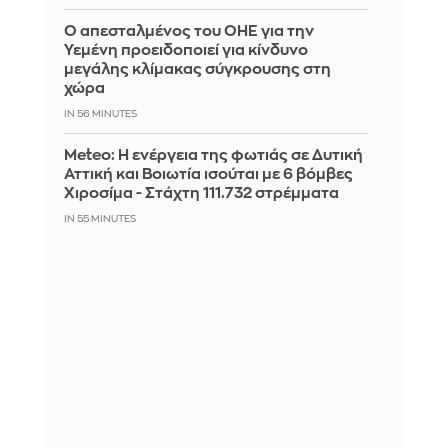
Ο απεσταλμένος του ΟΗΕ για την
Υεμένη προειδοποιεί για κίνδυνο
μεγάλης κλίμακας σύγκρουσης στη
χώρα
IN 56 MINUTES
Meteo: Η ενέργεια της φωτιάς σε Δυτική
Αττική και Βοιωτία ισούται με 6 βόμβες
Χιροσίμα - Στάχτη 111.732 στρέμματα
IN 55 MINUTES