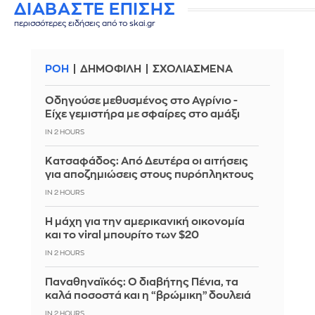
ΔΙΑΒΑΣΤΕ ΕΠΙΣΗΣ
περισσότερες ειδήσεις από το skai.gr
ΡΟΗ
ΔΗΜΟΦΙΛΗ
ΣΧΟΛΙΑΣΜΕΝΑ
Οδηγούσε μεθυσμένος στο Αγρίνιο -
Είχε γεμιστήρα με σφαίρες στο αμάξι
IN 2 HOURS
Κατσαφάδος: Από Δευτέρα οι αιτήσεις
για αποζημιώσεις στους πυρόπληκτους
IN 2 HOURS
Η μάχη για την αμερικανική οικονομία
και το viral μπουρίτο των $20
IN 2 HOURS
Παναθηναϊκός: Ο διαβήτης Πένια, τα
καλά ποσοστά και η “βρώμικη” δουλειά
IN 2 HOURS