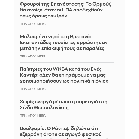
Φρουροί της Επανάστασης: Το Ορμούζ
θα ανοίξει όταν οι ΗΠΑ αποδεχθούν
τους όρους του Ιράν
ΠΡΙΝ ΑΠΌ 1 ΜΈΡΑ
Μολυσμένα νερά στη Βρετανία:
Εκατοντάδες τουρίστες αρρώστησαν
μετά την επίσκεψή τους σε παραλίες
ΠΡΙΝ ΑΠΌ 1 ΜΈΡΑ
Παίκτριες του WNBA κατά του Ενές
Καντέρ: «Δεν θα επιτρέψουμε να μας
χρησιμοποιήσουν ως πολιτικά πιόνια»
ΠΡΙΝ ΑΠΌ 1 ΜΈΡΑ
Χωρίς ενεργό μέτωπο η πυρκαγιά στη
Σίνδο Θεσσαλονίκης
ΠΡΙΝ ΑΠΌ 1 ΜΈΡΑ
Βουλγαρία: Ο Ράντεφ δηλώνει ότι
εξερράγη drone σε αγωγό φυσικού