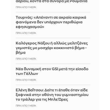
αερίου, κοντά στα σύνορα με Ρουμανία
ΠΡΙΝ ΑΠΌ 1 ΜΈΡΑ
Τουρνάς: «Απέναντι σε ακραία καιρικά
φαινόμενα δεν υπάρχουν περιθώρια
εφησυχασμού»
ΠΡΙΝ ΑΠΌ 1 ΜΈΡΑ
Καλόγερος Νάξου ή αλλιώς μελιτζάνες
γεμιστές με μοσχάρι κοκκινιστό βήμα -
βήμα
ΠΡΙΝ ΑΠΌ 1 ΜΈΡΑ
Νέα δυναμική στον GSI μετά την είσοδο
των Γάλλων
ΠΡΙΝ ΑΠΌ 1 ΜΈΡΑ
Ελένη Βαΐτσου: Δείτε τι έπαθε όταν είδε
ξαφνικά στην οθόνη του γυμναστηρίου
το τρέιλερ για τις Μπλε Ώρες
ΠΡΙΝ ΑΠΌ 1 ΜΈΡΑ