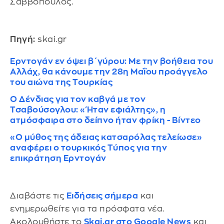
Σαββόπουλος.
Πηγή:
skai.gr
Ερντογάν εν όψει β΄γύρου: Με την βοήθεια του
Αλλάχ, θα κάνουμε την 28η Μαΐου προάγγελο
του αιώνα της Τουρκίας
Ο Δένδιας για τον καβγά με τον
Τσαβούσογλου: «Ήταν εφιάλτης», η
ατμόσφαιρα στο δείπνο ήταν φρίκη - Βίντεο
«Ο μύθος της άδειας κατσαρόλας τελείωσε»
αναφέρει ο τουρκικός Τύπος για την
επικράτηση Ερντογάν
Διαβάστε τις
Ειδήσεις σήμερα
και
ενημερωθείτε για τα πρόσφατα νέα.
Ακολουθήστε το
Skai.gr στο Google News
και