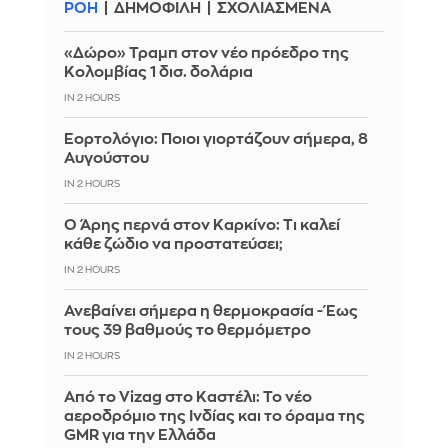
ΡΟΗ
ΔΗΜΟΦΙΛΗ
ΣΧΟΛΙΑΣΜΕΝΑ
«Δώρο» Τραμπ στον νέο πρόεδρο της
Κολομβίας 1 δισ. δολάρια
IN 2 HOURS
Εορτολόγιο: Ποιοι γιορτάζουν σήμερα, 8
Αυγούστου
IN 2 HOURS
Ο Άρης περνά στον Καρκίνο: Τι καλεί
κάθε ζώδιο να προστατεύσει;
IN 2 HOURS
Ανεβαίνει σήμερα η θερμοκρασία - Έως
τους 39 βαθμούς το θερμόμετρο
IN 2 HOURS
Από το Vizag στο Καστέλι: Το νέο
αεροδρόμιο της Ινδίας και το όραμα της
GMR για την Ελλάδα