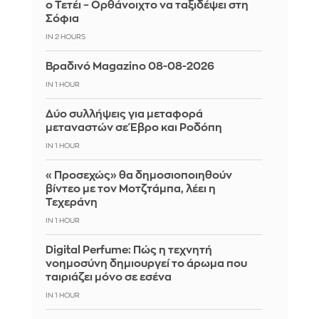
ο Τετέι – Ορθάνοιχτο να ταξιδέψει στη
Σόφια
IN 2 HOURS
Βραδινό Magazino 08-08-2026
IN 1 HOUR
Δύο συλλήψεις για μεταφορά
μεταναστών σε Έβρο και Ροδόπη
IN 1 HOUR
«Προσεχώς» θα δημοσιοποιηθούν
βίντεο με τον Μοτζτάμπα, λέει η
Τεχεράνη
IN 1 HOUR
Digital Perfume: Πώς η τεχνητή
νοημοσύνη δημιουργεί το άρωμα που
ταιριάζει μόνο σε εσένα
IN 1 HOUR