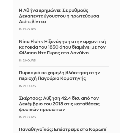
Η Αθήνα ερημώνει: Σε ρυθμούς
Δεκαπενταύγουστου η πρωτεύουσα -
Δείτε βίντεο
IN 2 HOURS
Nina Flohr: Η ξενάγηση στην αρχοντική
κατοικία του 1830 όπου διαμένει με τον
Φίλιππο Ντε Γκρες στο Λονδίνο
IN 2 HOURS
Πυρκαγιά σε χαμηλή βλάστηση στην
περιοχή Παγούρια Κομοτηνής
IN 2 HOURS
Σκέρτσος: Αύξηση 42,4 δισ. από τον
Δεκέμβριο του 2018 στις καταθέσεις
φυσικών προσώπων
IN 2 HOURS
Παναθηναϊκός: Επέστρεψε στο Κορωπί