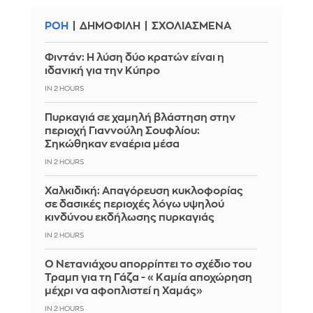
ΡΟΗ
ΔΗΜΟΦΙΛΗ
ΣΧΟΛΙΑΣΜΕΝΑ
Φιντάν: Η λύση δύο κρατών είναι η
ιδανική για την Κύπρο
IN 2 HOURS
Πυρκαγιά σε χαμηλή βλάστηση στην
περιοχή Γιαννούλη Σουφλίου:
Σηκώθηκαν εναέρια μέσα
IN 2 HOURS
Χαλκιδική: Απαγόρευση κυκλοφορίας
σε δασικές περιοχές λόγω υψηλού
κινδύνου εκδήλωσης πυρκαγιάς
IN 2 HOURS
Ο Νετανιάχου απορρίπτει το σχέδιο του
Τραμπ για τη Γάζα - «Καμία αποχώρηση
μέχρι να αφοπλιστεί η Χαμάς»
IN 2 HOURS