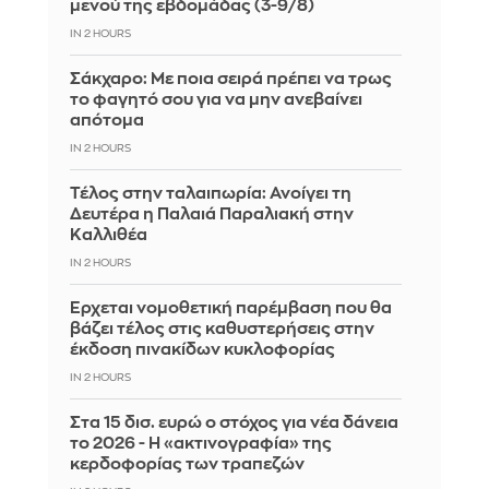
μενού της εβδομάδας (3-9/8)
IN 2 HOURS
Σάκχαρο: Με ποια σειρά πρέπει να τρως
το φαγητό σου για να μην ανεβαίνει
απότομα
IN 2 HOURS
Τέλος στην ταλαιπωρία: Ανοίγει τη
Δευτέρα η Παλαιά Παραλιακή στην
Καλλιθέα
IN 2 HOURS
Έρχεται νομοθετική παρέμβαση που θα
βάζει τέλος στις καθυστερήσεις στην
έκδοση πινακίδων κυκλοφορίας
IN 2 HOURS
Στα 15 δισ. ευρώ ο στόχος για νέα δάνεια
το 2026 - Η «ακτινογραφία» της
κερδοφορίας των τραπεζών