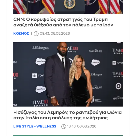
CNN: Ο κορυφαίος στρατηγός του Τραμπ
αναζητά διέξοδο από τον πόλεμο με το Ιράν
ΚΟΣΜΟΣ
09:43, 08.08.2026
Η σύζυγος του Λεμπρόν, το ραντεβού για ψώνια
στην Ιταλία και η απόλυση της πωλήτριας
LIFE STYLE - WELLNESS
18:48, 08.08.2026