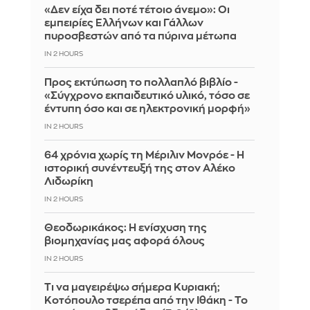
«Δεν είχα δει ποτέ τέτοιο άνεμο»: Οι
εμπειρίες Ελλήνων και Γάλλων
πυροσβεστών από τα πύρινα μέτωπα
IN 2 HOURS
Προς εκτύπωση το πολλαπλό βιβλίο -
«Σύγχρονο εκπαιδευτικό υλικό, τόσο σε
έντυπη όσο και σε ηλεκτρονική μορφή»
IN 2 HOURS
64 χρόνια χωρίς τη Μέριλιν Μονρόε - Η
ιστορική συνέντευξή της στον Αλέκο
Λιδωρίκη
IN 2 HOURS
Θεοδωρικάκος: Η ενίσχυση της
βιομηχανίας μας αφορά όλους
IN 2 HOURS
Τι να μαγειρέψω σήμερα Κυριακή;
Κοτόπουλο τσερέπα από την Ιθάκη - Το