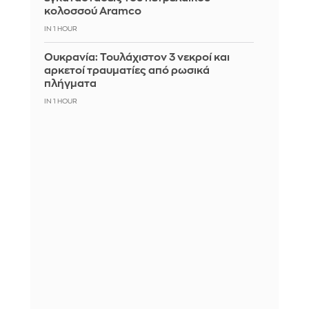
κολοσσού Aramco
IN 1 HOUR
Ουκρανία: Τουλάχιστον 3 νεκροί και
αρκετοί τραυματίες από ρωσικά
πλήγματα
IN 1 HOUR