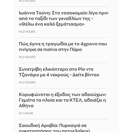
IN 2 HOURS
Ιωάννα Τούνη: Στο νοσοκομείο λίγο πριν
από το ταξίδι των γενεθλίων της -
«Θέλω ένα καλό ξεμάτιασμα»
IN 2 HOURS
Πώς έγινε η τραγωδία με το 4χρονο που
πνίγηκε σε πισίνα στην Πάρο
IN 2 HOURS
Συνετρίβη ελικόπτερο στο Ρίο ντε
Τζανέιρο με 4 νεκρούς - Δείτε βίντεο
IN 2 HOURS
Κορυφώνεται η έξοδος των αδειούχων:
Γεμάτα τα πλοία και τα ΚΤΕΛ, αδειάζει η
Αθήνα
IN 1 HOUR
Σαουδική Αραβία: Πυρκαγιά σε
εγκαταστάσεις του πετρελαϊκού