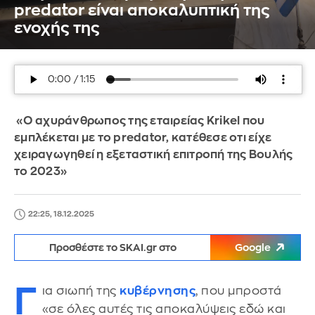
predator είναι αποκαλυπτική της
ενοχής της
«Ο αχυράνθρωπος της εταιρείας Krikel που
εμπλέκεται με το predator, κατέθεσε οτι είχε
χειραγωγηθεί η εξεταστική επιτροπή της Βουλής
το 2023»
22:25, 18.12.2025
Προσθέστε το SKAI.gr στο
Google
Γ
ια σιωπή της
κυβέρνησης
, που μπροστά
«σε όλες αυτές τις αποκαλύψεις εδώ και