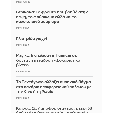
IN 2 HOURS
Βερίκοκα: Το φρούτο που βοηθά στην
πέψη, το φούσκωμα αλλά και το
καλοκαιρινό μαύρισμα
IN 2 HOURS
Γλιστρίδα γιαχνί
IN 2 HOURS
Μεξικό: Εκτέλεσαν influencer σε
ζωντανή μετάδοση – Σοκαριστικό
βίντεο
IN 2 HOURS
Το Πεντάγωνο αλλάζει πυρηνικό δόγμα
στο σενάριο περιφερειακού πολέμου με
την Κίνα ή τη Ρωσία
IN 2 HOURS
Καιρός: Ως 7 μποφόρ οι άνεμοι, μέχρι 38