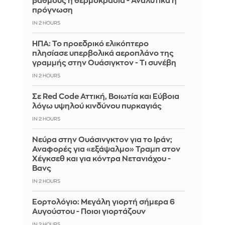
βαθμούς η θερμοκρασία - Αναλυτικά η
πρόγνωση
IN 2 HOURS
ΗΠΑ: Το προεδρικό ελικόπτερο
πλησίασε υπερβολικά αεροπλάνο της
γραμμής στην Ουάσιγκτον - Τι συνέβη
IN 2 HOURS
Σε Red Code Αττική, Βοιωτία και Εύβοια
λόγω υψηλού κινδύνου πυρκαγιάς
IN 2 HOURS
Νεύρα στην Ουάσινγκτον για το Ιράν;
Αναφορές για «εξάψαλμο» Τραμπ στον
Χέγκσεθ και για κόντρα Νετανιάχου -
Βανς
IN 2 HOURS
Εορτολόγιο: Μεγάλη γιορτή σήμερα 6
Αυγούστου - Ποιοι γιορτάζουν
IN 2 HOURS