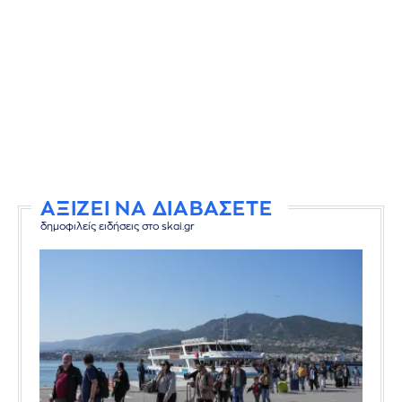
ΑΞΙΖΕΙ ΝΑ ΔΙΑΒΑΣΕΤΕ
δημοφιλείς ειδήσεις στο skai.gr