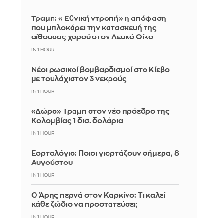
Τραμπ: «Εθνική ντροπή» η απόφαση
που μπλοκάρει την κατασκευή της
αίθουσας χορού στον Λευκό Οίκο
IN 1 HOUR
Νέοι ρωσικοί βομβαρδισμοί στο Κίεβο
με τουλάχιστον 3 νεκρούς
IN 1 HOUR
«Δώρο» Τραμπ στον νέο πρόεδρο της
Κολομβίας 1 δισ. δολάρια
IN 1 HOUR
Εορτολόγιο: Ποιοι γιορτάζουν σήμερα, 8
Αυγούστου
IN 1 HOUR
Ο Άρης περνά στον Καρκίνο: Τι καλεί
κάθε ζώδιο να προστατεύσει;
IN 1 HOUR