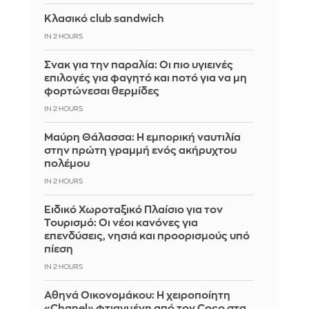
Κλασικό club sandwich
IN 2 HOURS
Σνακ για την παραλία: Οι πιο υγιεινές
επιλογές για φαγητό και ποτό για να μη
φορτώνεσαι θερμίδες
IN 2 HOURS
Μαύρη Θάλασσα: Η εμπορική ναυτιλία
στην πρώτη γραμμή ενός ακήρυχτου
πολέμου
IN 2 HOURS
Ειδικό Χωροταξικό Πλαίσιο για τον
Τουρισμό: Οι νέοι κανόνες για
επενδύσεις, νησιά και προορισμούς υπό
πίεση
IN 2 HOURS
Αθηνά Οικονομάκου: Η χειροποίητη
«Chanel» φτιαγμένη από τον Coco στα