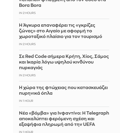
Bora Bora
IN 2 HOURS
Η Άγκυρα επαναφέρει τις «γκρίζες
ζώνες» στο Αιγαίο με αφορμή το
χωροταξικό πλαίσιο για τον τουρισμό
IN 2 HOURS
Σε Red Code σήμερα Κρήτη, Χίος, Σάμος
και Ικαρία λόγω υψηλού κινδύνου
πυρκαγιάς
IN 2 HOURS
Η χώρα της φτώχειας που κατασκευάζει
πυρηνικά όπλα
IN 1 HOUR
Νέα «βόμβα» για Ινφαντίνο: Η Telegraph
αποκαλύπτει φερόμενη σχέση και
εξαψήφια πληρωμή από την UEFA
IN 1 HOUR