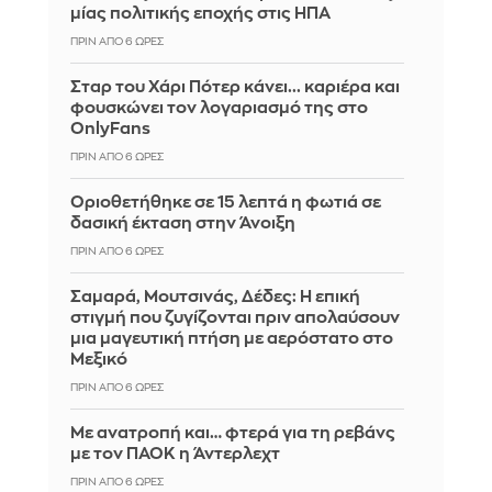
μίας πολιτικής εποχής στις ΗΠΑ
ΠΡΙΝ ΑΠΌ 6 ΏΡΕΣ
Σταρ του Χάρι Πότερ κάνει... καριέρα και
φουσκώνει τον λογαριασμό της στο
OnlyFans
ΠΡΙΝ ΑΠΌ 6 ΏΡΕΣ
Οριοθετήθηκε σε 15 λεπτά η φωτιά σε
δασική έκταση στην Άνοιξη
ΠΡΙΝ ΑΠΌ 6 ΏΡΕΣ
Σαμαρά, Μουτσινάς, Δέδες: Η επική
στιγμή που ζυγίζονται πριν απολαύσουν
μια μαγευτική πτήση με αερόστατο στο
Μεξικό
ΠΡΙΝ ΑΠΌ 6 ΏΡΕΣ
Με ανατροπή και… φτερά για τη ρεβάνς
με τον ΠΑΟΚ η Άντερλεχτ
ΠΡΙΝ ΑΠΌ 6 ΏΡΕΣ