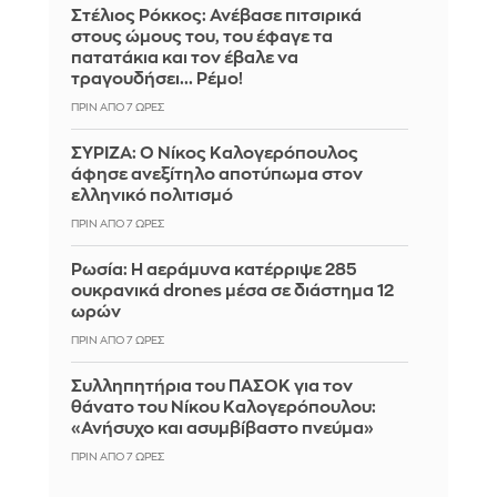
Στέλιος Ρόκκος: Ανέβασε πιτσιρικά
στους ώμους του, του έφαγε τα
πατατάκια και τον έβαλε να
τραγουδήσει... Ρέμο!
ΠΡΙΝ ΑΠΌ 7 ΏΡΕΣ
ΣΥΡΙΖΑ: Ο Νίκος Καλογερόπουλος
άφησε ανεξίτηλο αποτύπωμα στον
ελληνικό πολιτισμό
ΠΡΙΝ ΑΠΌ 7 ΏΡΕΣ
Ρωσία: Η αεράμυνα κατέρριψε 285
ουκρανικά drones μέσα σε διάστημα 12
ωρών
ΠΡΙΝ ΑΠΌ 7 ΏΡΕΣ
Συλληπητήρια του ΠΑΣΟΚ για τον
θάνατο του Νίκου Καλογερόπουλου:
«Ανήσυχο και ασυμβίβαστο πνεύμα»
ΠΡΙΝ ΑΠΌ 7 ΏΡΕΣ