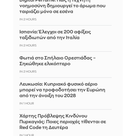
Digital Perfume: Πώς η τεχνητή
νοημοσύνη δημιουργεί το άρωμα που
ταιριάζει μόνο σε εσένα
IN 2 HOURS
Ισπανία: Έλεγχοι σε 200 αφίξεις
ταξιδιωτών από την Ιταλία
IN 2 HOURS
Φωτιά στο Σπήλαιο Ορεστιάδας –
Σηκώθηκε ελικόπτερο
IN 2 HOURS
Λευκωσία: Κυπριακό φυσικό αέριο
μπορεί να τροφοδοτήσει την Ευρώπη
από την άνοιξη του 2028
IN 1 HOUR
Χάρτης Πρόβλεψης Κινδύνου
Πυρκαγιάς: Ποιες περιοχές τίθενται σε
Red Code τη Δευτέρα
IN 1 HOUR