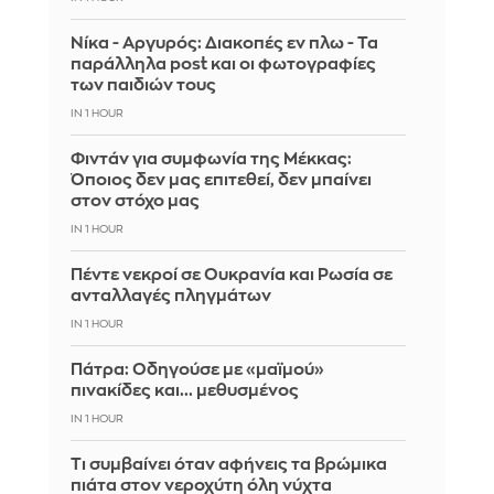
Νίκα - Αργυρός: Διακοπές εν πλω - Τα
παράλληλα post και οι φωτογραφίες
των παιδιών τους
IN 1 HOUR
Φιντάν για συμφωνία της Μέκκας:
Όποιος δεν μας επιτεθεί, δεν μπαίνει
στον στόχο μας
IN 1 HOUR
Πέντε νεκροί σε Ουκρανία και Ρωσία σε
ανταλλαγές πληγμάτων
IN 1 HOUR
Πάτρα: Οδηγούσε με «μαϊμού»
πινακίδες και... μεθυσμένος
IN 1 HOUR
Τι συμβαίνει όταν αφήνεις τα βρώμικα
πιάτα στον νεροχύτη όλη νύχτα