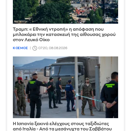
Τραμπ: «Εθνική ντροπή» η απόφαση που
μπλοκάρει την κατασκευή της αίθουσας χορού
στον Λευκό Οίκο
ΚΟΣΜΟΣ
07:20, 08.08.2026
Η Ισπανία ξεκινά ελέγχους στους ταξιδιώτες
από Ιταλία - Από τα μεσάνυχτα του Σαββάτου