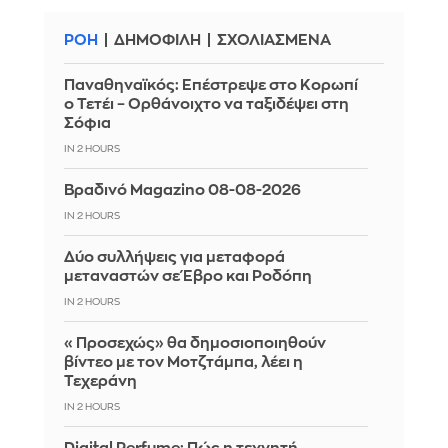
ΡΟΗ
ΔΗΜΟΦΙΛΗ
ΣΧΟΛΙΑΣΜΕΝΑ
Παναθηναϊκός: Επέστρεψε στο Κορωπί
ο Τετέι – Ορθάνοιχτο να ταξιδέψει στη
Σόφια
IN 2 HOURS
Βραδινό Magazino 08-08-2026
IN 2 HOURS
Δύο συλλήψεις για μεταφορά
μεταναστών σε Έβρο και Ροδόπη
IN 2 HOURS
«Προσεχώς» θα δημοσιοποιηθούν
βίντεο με τον Μοτζτάμπα, λέει η
Τεχεράνη
IN 2 HOURS