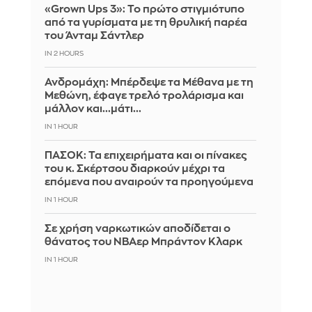
«Grown Ups 3»: Το πρώτο στιγμιότυπο
από τα γυρίσματα με τη θρυλική παρέα
του Άνταμ Σάντλερ
IN 2 HOURS
Ανδρομάχη: Μπέρδεψε τα Μέθανα με τη
Μεθώνη, έφαγε τρελό τρολάρισμα και
μάλλον και...μάτι...
IN 1 HOUR
ΠΑΣΟΚ: Τα επιχειρήματα και οι πίνακες
του κ. Σκέρτσου διαρκούν μέχρι τα
επόμενα που αναιρούν τα προηγούμενα
IN 1 HOUR
Σε χρήση ναρκωτικών αποδίδεται ο
θάνατος του ΝΒΑερ Μπράντον Κλαρκ
IN 1 HOUR