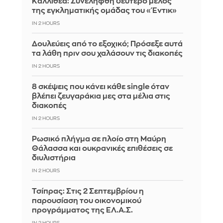
Καλλιθέα: Συνελήφθη δεύτερο μέλος
της εγκληματικής ομάδας του «Έντικ»
IN 2 HOURS
Δουλεύεις από το εξοχικό; Πρόσεξε αυτά
τα λάθη πριν σου χαλάσουν τις διακοπές
IN 2 HOURS
8 σκέψεις που κάνει κάθε single όταν
βλέπει ζευγαράκια μες στα μέλια στις
διακοπές
IN 2 HOURS
Ρωσικό πλήγμα σε πλοίο στη Μαύρη
Θάλασσα και ουκρανικές επιθέσεις σε
διυλιστήρια
IN 2 HOURS
Τσίπρας: Στις 2 Σεπτεμβρίου η
παρουσίαση του οικονομικού
προγράμματος της ΕΛ.Α.Σ.