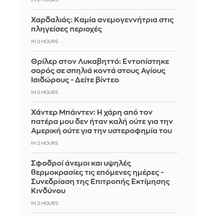
IN 2 HOURS
Χαρδαλιάς: Καμία ανεμογεννήτρια στις
πληγείσες περιοχές
IN 2 HOURS
Θρίλερ στον Λυκαβηττό: Εντοπίστηκε
σορός σε σπηλιά κοντά στους Αγίους
Ισιδώρους - Δείτε βίντεο
IN 2 HOURS
Χάντερ Μπάιντεν: Η χάρη από τον
πατέρα μου δεν ήταν καλή ούτε για την
Αμερική ούτε για την υστεροφημία του
IN 2 HOURS
Σφοδροί άνεμοι και υψηλές
θερμοκρασίες τις επόμενες ημέρες -
Συνεδρίαση της Επιτροπής Εκτίμησης
Κινδύνου
IN 2 HOURS