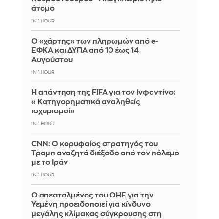
άτομο
IN 1 HOUR
Ο «χάρτης» των πληρωμών από e-
ΕΦΚΑ και ΔΥΠΑ από 10 έως 14
Αυγούστου
IN 1 HOUR
Η απάντηση της FIFA για τον Ινφαντίνο:
«Κατηγορηματικά αναληθείς
ισχυρισμοί»
IN 1 HOUR
CNN: Ο κορυφαίος στρατηγός του
Τραμπ αναζητά διέξοδο από τον πόλεμο
με το Ιράν
IN 1 HOUR
Ο απεσταλμένος του ΟΗΕ για την
Υεμένη προειδοποιεί για κίνδυνο
μεγάλης κλίμακας σύγκρουσης στη