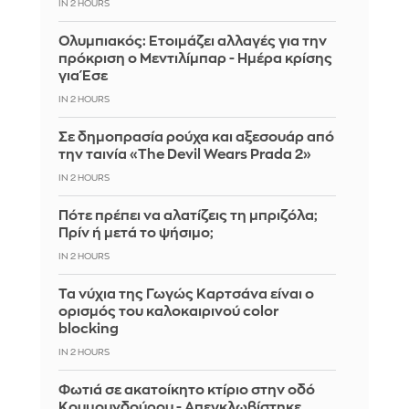
IN 2 HOURS
Ολυμπιακός: Ετοιμάζει αλλαγές για την
πρόκριση ο Μεντιλίμπαρ - Ημέρα κρίσης
για Έσε
IN 2 HOURS
Σε δημοπρασία ρούχα και αξεσουάρ από
την ταινία «The Devil Wears Prada 2»
IN 2 HOURS
Πότε πρέπει να αλατίζεις τη μπριζόλα;
Πρίν ή μετά το ψήσιμο;
IN 2 HOURS
Τα νύχια της Γωγώς Καρτσάνα είναι ο
ορισμός του καλοκαιρινού color
blocking
IN 2 HOURS
Φωτιά σε ακατοίκητο κτίριο στην οδό
Κουμουνδούρου - Απεγκλωβίστηκε