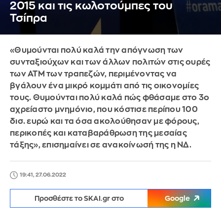
2015 και τις κωλοτούμπες του
Τσίπρα
«Θυμούνται πολύ καλά την απόγνωση των
συνταξιούχων και των άλλων πολιτών στις ουρές
των ΑΤΜ των τραπεζών, περιμένοντας να
βγάλουν ένα μικρό κομμάτι από τις οικονομίες
τους. Θυμούνται πολύ καλά πώς φθάσαμε στο 3ο
αχρείαστο μνημόνιο, που κόστισε περίπου 100
δισ. ευρώ και τα όσα ακολούθησαν με φόρους,
περικοπές και καταβαράθρωση της μεσαίας
τάξης», επισημαίνει σε ανακοίνωσή της η ΝΔ.
19:41, 27.06.2022
Προσθέστε το SKAI.gr στο
Google