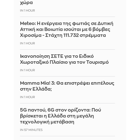
χώρα
IN 1 HOUR
Meteo: Η ενέργεια της φωτιάς σε Δυτική
Αττική και Βοιωτία ισούται με 6 βόμβες
Χιροσίμα - Στάχτη 111.732 στρέμματα
IN 1 HOUR
Ικανοποίηση ΣΕΤΕ για το Ειδικό
Χωροταξικό Πλαίσιο για τον Τουρισμό
IN 1 HOUR
Mamma Mia! 3: Θα επιστρέψει επιτέλους
στην Ελλάδα;
IN 1 HOUR
5G παντού, 6G στον ορίζοντα: Πού
βρίσκεται η Ελλάδα στη μεγάλη
τεχνολογική μετάβαση
IN 57 MINUTES