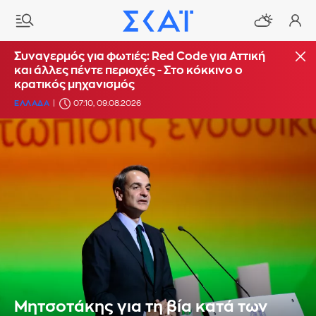
Συναγερμός για φωτιές: Red Code για Αττική
και άλλες πέντε περιοχές - Στο κόκκινο ο
κρατικός μηχανισμός
ΕΛΛΑΔΑ
07:10, 09.08.2026
Μητσοτάκης για τη βία κατά των