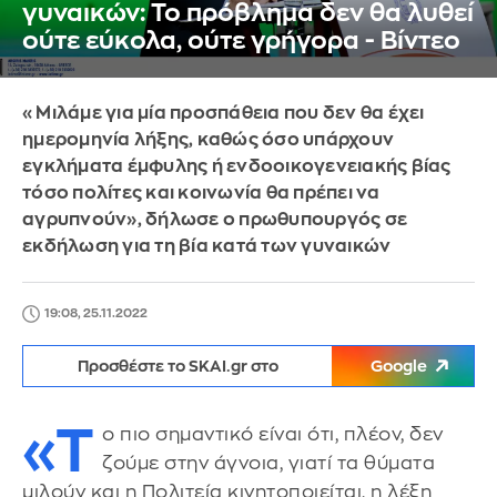
γυναικών: Το πρόβλημα δεν θα λυθεί
ούτε εύκολα, ούτε γρήγορα - Βίντεο
«Μιλάμε για μία προσπάθεια που δεν θα έχει
ημερομηνία λήξης, καθώς όσο υπάρχουν
εγκλήματα έμφυλης ή ενδοοικογενειακής βίας
τόσο πολίτες και κοινωνία θα πρέπει να
αγρυπνούν», δήλωσε ο πρωθυπουργός σε
εκδήλωση για τη βία κατά των γυναικών
19:08, 25.11.2022
Προσθέστε το SKAI.gr στο
Google
«Τ
ο πιο σημαντικό είναι ότι, πλέον, δεν
ζούμε στην άγνοια, γιατί τα θύματα
μιλούν και η Πολιτεία κινητοποιείται, η λέξη