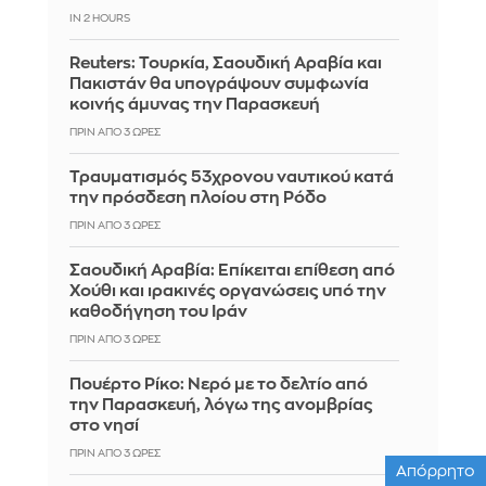
IN 2 HOURS
Reuters: Τουρκία, Σαουδική Αραβία και
Πακιστάν θα υπογράψουν συμφωνία
κοινής άμυνας την Παρασκευή
ΠΡΙΝ ΑΠΌ 3 ΏΡΕΣ
Τραυματισμός 53χρονου ναυτικού κατά
την πρόσδεση πλοίου στη Ρόδο
ΠΡΙΝ ΑΠΌ 3 ΏΡΕΣ
Σαουδική Αραβία: Επίκειται επίθεση από
Χούθι και ιρακινές οργανώσεις υπό την
καθοδήγηση του Ιράν
ΠΡΙΝ ΑΠΌ 3 ΏΡΕΣ
Πουέρτο Ρίκο: Νερό με το δελτίο από
την Παρασκευή, λόγω της ανομβρίας
στο νησί
ΠΡΙΝ ΑΠΌ 3 ΏΡΕΣ
Απόρρητο