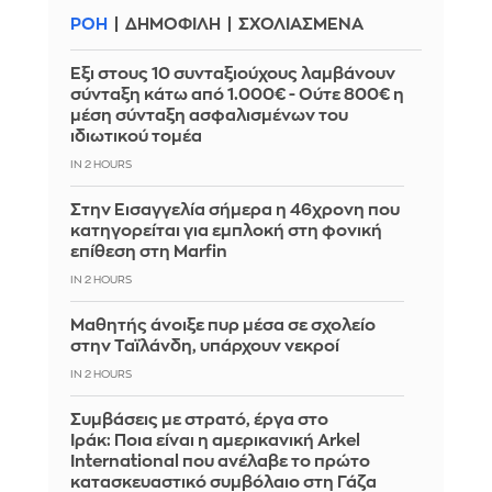
ΡΟΗ
ΔΗΜΟΦΙΛΗ
ΣΧΟΛΙΑΣΜΕΝΑ
Έξι στους 10 συνταξιούχους λαμβάνουν
σύνταξη κάτω από 1.000€ - Ούτε 800€ η
μέση σύνταξη ασφαλισμένων του
ιδιωτικού τομέα
IN 2 HOURS
Στην Εισαγγελία σήμερα η 46χρονη που
κατηγορείται για εμπλοκή στη φονική
επίθεση στη Marfin
IN 2 HOURS
Μαθητής άνοιξε πυρ μέσα σε σχολείο
στην Ταϊλάνδη, υπάρχουν νεκροί
IN 2 HOURS
Συμβάσεις με στρατό, έργα στο
Ιράκ: Ποια είναι η αμερικανική Arkel
International που ανέλαβε το πρώτο
κατασκευαστικό συμβόλαιο στη Γάζα