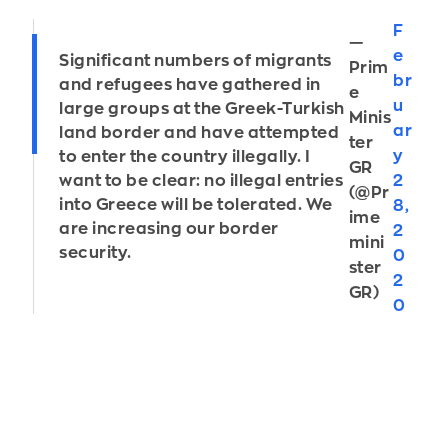
F
—
e
Significant numbers of migrants
Prim
br
and refugees have gathered in
e
u
large groups at the Greek-Turkish
Minis
ar
land border and have attempted
ter
y
to enter the country illegally. I
GR
2
want to be clear: no illegal entries
(@Pr
into Greece will be tolerated. We
8,
ime
are increasing our border
2
mini
security.
0
ster
2
GR)
0