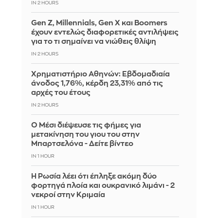
IN 2 HOURS
Gen Z, Millennials, Gen X και Boomers
έχουν εντελώς διαφορετικές αντιλήψεις
για το τι σημαίνει να νιώθεις θλίψη
IN 2 HOURS
Χρηματιστήριο Αθηνών: Εβδομαδιαία
άνοδος 1,76%, κέρδη 23,31% από τις
αρχές του έτους
IN 2 HOURS
Ο Μέσι διέψευσε τις φήμες για
μετακίνηση του γιου του στην
Μπαρτσελόνα - Δείτε βίντεο
IN 1 HOUR
Η Ρωσία λέει ότι έπληξε ακόμη δύο
φορτηγά πλοία και ουκρανικό λιμάνι - 2
νεκροί στην Κριμαία
IN 1 HOUR