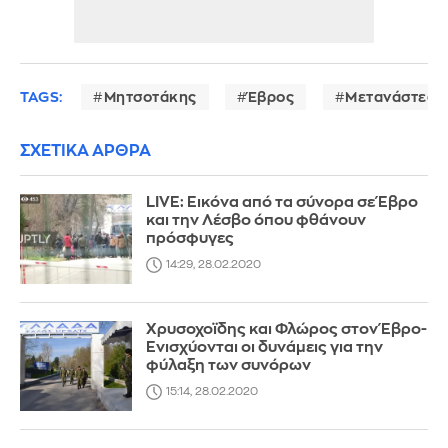
TAGS:
Μητσοτάκης
Έβρος
Μετανάστες
ΣΧΕΤΙΚΑ ΑΡΘΡΑ
LIVE: Εικόνα από τα σύνορα σε Έβρο
και την Λέσβο όπου φθάνουν
πρόσφυγες
14:29, 28.02.2020
Χρυσοχοϊδης και Φλώρος στον Έβρο-
Ενισχύονται οι δυνάμεις για την
φύλαξη των συνόρων
15:14, 28.02.2020