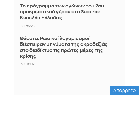
Το πρόγραμμα των αγώνων του 2ου
προκριματικού γύρου στο Superbet
Κύπελλο Ελλάδας
IN 1 HOUR
Θέουτα: Ρωσικοί λογαριασμοί
διέσπειραν μηνύματα της ακροδεξιάς
στο διαδίκτυο τις πρώτες μέρες της
κρίσης
IN 1 HOUR
Απόρρητο