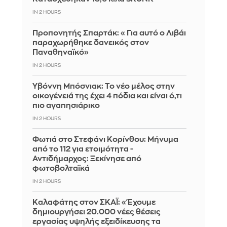
IN 2 HOURS
Προπονητής Σπαρτάκ: «Για αυτό ο Λιβάι
παραχωρήθηκε δανεικός στον
Παναθηναϊκό»
IN 2 HOURS
Υβόννη Μπόσνιακ: Το νέο μέλος στην
οικογένειά της έχει 4 πόδια και είναι ό,τι
πιο αγαπησιάρικο
IN 2 HOURS
Φωτιά στο Στεφάνι Κορίνθου: Μήνυμα
από το 112 για ετοιμότητα -
Αντιδήμαρχος: Ξεκίνησε από
φωτοβολταϊκά
IN 2 HOURS
Καλαφάτης στον ΣΚΑΪ: «Έχουμε
δημιουργήσει 20.000 νέες θέσεις
εργασίας υψηλής εξειδίκευσης τα