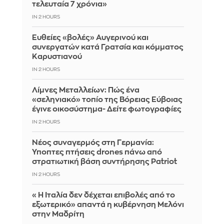
τελευταία 7 χρόνια»
IN 2 HOURS
Ευθείες «βολές» Αυγερινού και
συνεργατών κατά Γρατσία και κόμματος
Καρυστιανού
IN 2 HOURS
Λίμνες Μεταλλείων: Πώς ένα
«σεληνιακό» τοπίο της Βόρειας Εύβοιας
έγινε οικοσύστημα- Δείτε φωτογραφίες
IN 2 HOURS
Νέος συναγερμός στη Γερμανία:
Ύποπτες πτήσεις drones πάνω από
στρατιωτική βάση συντήρησης Patriot
IN 2 HOURS
«Η Ιταλία δεν δέχεται επιβολές από το
εξωτερικό» απαντά η κυβέρνηση Μελόνι
στην Μαδρίτη