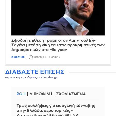
Σφοδρή επίθεση Τραμπ στον Αμπντούλ Ελ-
Σαγέντ μετά τη νίκη του στις προκριματικές των
Δημοκρατικών στο Μίσιγκαν
ΚΟΣΜΟΣ
08:55, 06.08.2026
ΔΙΑΒΑΣΤΕ ΕΠΙΣΗΣ
περισσότερες ειδήσεις από το skai.gr
ΡΟΗ
ΔΗΜΟΦΙΛΗ
ΣΧΟΛΙΑΣΜΕΝΑ
Τρεις συλλήψεις για εισαγωγή κάνναβης
στην Ελλάδα, αεροπορικώς -
Κατασχέθηκαν 18,6 κιλά SKUNK