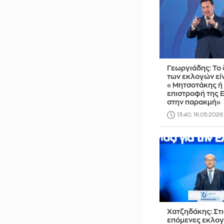
Γεωργιάδης: Το
των εκλογών εί
«Μητσοτάκης ή
επιστροφή της 
στην παρακμή»
13:40, 16.05.2026
Χατζηδάκης: Στι
επόμενες εκλογ