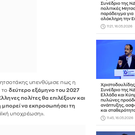
Συνέδριο της ΝΔ
πολιτικές Μητσ
παράδειγμα για
ολόκληρη την 
11:21, 16.05.2026
Μητσοτάκης υπενθύμισε πως η
Χριστοδουλίδης
Ε το
δεύτερο εξάμηνο του 2027
Συνέδριο της ΝΔ
Ελλάδα και Κύπ
Έλληνες πολίτες θα επιλέξουν και
πυλώνες προόδ
ανάπτυξης, ασφ
 μπορεί να εκπροσωπήσει τη
και σταθερότητ
αϊκή υποχρέωση».
11:45, 16.05.2026