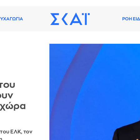
ΥΧΑΓΩΓΙΑ
ΡΟΗ ΕΙ
 του
ουν
 χώρα
του ΕΛΚ, τον
on