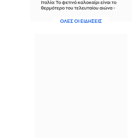
Ιταλία: To φετινό καλοκαίρι είναι το
θερμότερο του τελευταίου αιώνα -
Θερμοκρασία-ρεκόρ 48 βαθμών στη
Νάπολη
ΟΛΕΣ ΟΙ ΕΙΔΗΣΕΙΣ
ΠΡΙΝ ΑΠΌ 2 ΜΈΡΕΣ
Ο Γκαλιμπάφ «ειρωνεύεται» τον
Τραμπ: «Έρχεται μαζική επίθεση…
περιμένετε, δεν πειράζει, θέλουν να
διαπραγματευτούν»
ΠΡΙΝ ΑΠΌ 2 ΜΈΡΕΣ
Γερμανία-δημοσκόπηση: Στο 28% η
AfD, επτά μονάδες μπροστά από το
CDU/CSU του καγκελάριου Μερτς
ΠΡΙΝ ΑΠΌ 2 ΜΈΡΕΣ
Λίβανος: «Το Ισραήλ αρνείται να
προσδιορίσει νέες ζώνες για την
απόσυρση του στρατού του»
ΠΡΙΝ ΑΠΌ 2 ΜΈΡΕΣ