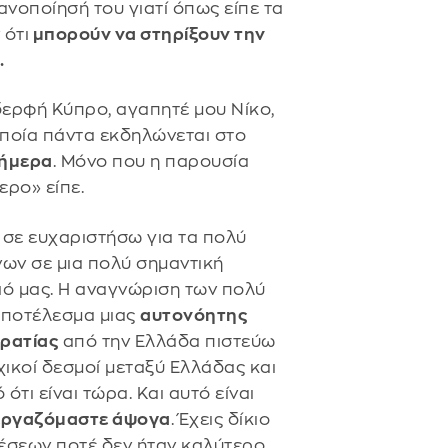
νοποίησή του γιατί όπως είπε τα
 ότι
μπορούν να στηρίξουν την
.
δερφή Κύπρο, αγαπητέ μου Νίκο,
 οποία πάντα εκδηλώνεται στο
σήμερα
. Μόνο που η παρουσία
ερο» είπε.
α σε ευχαριστήσω για τα πολύ
νων σε μια πολύ σημαντική
ιό μας. Η αναγνώριση των πολύ
αποτέλεσμα μιας
αυτονόητης
κρατίας
από την Ελλάδα πιστεύω
χικοί δεσμοί μεταξύ Ελλάδας και
ότι είναι τώρα. Και αυτό είναι
εργαζόμαστε άψογα
. Έχεις δίκιο
χέσεων ποτέ δεν ήταν καλύτερο.