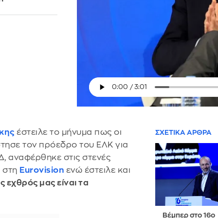
κης
έστειλε το μήνυμα πως οι
ΣΧΕΤΙΚΑ ΑΡΘΡΑ
στησε τον πρόεδρο του ΕΛΚ για
Δ, αναφέρθηκε στις στενές
ά στη
Eurovision
ενώ έστειλε και
ς εχθρός μας είναι τα
Βέμπερ στο 16ο