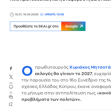
12:01, 16.05.2026
UPDATE: 13:06
Προσθέστε το SKAI.gr στο
Google
Ο
πρωθυπουργός
Κυριάκος Μητσοτά
εκλογές θα γίνουν το
2027
, ευχαρί
την παρουσία του στο 16ο Συνέδριο της Ν
32
σχέσεις Ελλάδας Κύπρου, έκανε αναφορ
το μήνυμα στην αντιπολίτευση πως «
κοινό
10
προβλήματα των πολιτών».