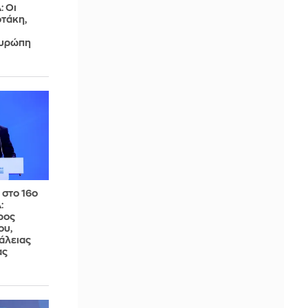
: Οι
οτάκη,
Ευρώπη
 στο 16ο
:
ρος
ου,
άλειας
ας