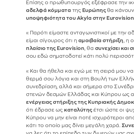
Επίσης ο πρωθυπουργός εξέφρασε την ικα
αδελφά κόμματα
της
Ευρώπης
θα κάνουν
υποψηφιότητα του Akyla στην Eurovision
«Παρότι είμαστε ανταγωνιστικοί με την α
είμαι σίγουρος ότι η
αμοιβαία στήριξη
, η
πλαίσιο της Eurovision
, θα
συνεχίσει και 
σου εδώ σηματοδοτεί κάτι πολύ περισσότ
«Και θα ήθελα και εγώ με τη σειρά μου ν
θερμά σου λόγια και στη Βουλή των Ελλή
συνεδρίαση, αλλά και σήμερα στο Συνέδρ
στενών δεσμών Ελλάδας και Κύπρου ως 
ενέργειας στήριξης της Κυπριακής Δημο
ότι έδρασε ως
καταλύτης
έτσι ώστε οι ψυ
Κύπρου να μην είναι ποτέ ισχυρότεροι από 
κάτι το οποίο μας δίνει μεγάλη χαρά.
Συν
να λες ότι το επίπεδο των διμερών μας σ