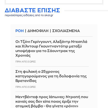
ΔΙΑΒΑΣΤΕ ΕΠΙΣΗΣ
περισσότερες ειδήσεις από το skai.gr
ΡΟΗ
ΔΗΜΟΦΙΛΗ
ΣΧΟΛΙΑΣΜΕΝΑ
Οι Τζόνι Γκρίνγουντ, Αλεξάντρ Ντεσπλά
και Χίλντουρ Γκουντναντότιρ μεταξύ
υποψήφιοι για το Σάουντρακ της
Χρονιάς
ΠΡΙΝ ΑΠΌ 2 ΏΡΕΣ
Στη φυλακή ο 25χρονος
κατηγορούμενος για τη δολοφονία της
Βρετανίδας
ΠΡΙΝ ΑΠΌ 2 ΏΡΕΣ
Μεντβέντεφ προς Ιάπωνες: Ντροπή που
κανείς σας δεν είπε ποιος έριξε την
ατομική βόμβα - Θα γίνετε «ρόνιν»