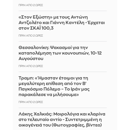
ΠΡΙΝ ΑΠΌ 2 ΏΡΕΣ
«Στον Εξώστη» με τους Αντώνη
Αντζολέτο και Γιάννη Καντέλη - Έρχεται
στον ΣΚΑΪ 100,3
ΠΡΙΝ ΑΠΌ 2 ΏΡΕΣ
Θεσσαλονίκη: Ψεκασμοί για την
καταπολέμηση των κουνουπιών, 10-12
Αυγούστου
ΠΡΙΝ ΑΠΌ 2 ΏΡΕΣ
Τραμπ: «Ήμασταν έτοιμοι για τη
μεγαλύτερη επίθεση από τον Β’
Παγκόσμιο Πόλεμο – Το Ιράν μας
παρακάλεσε να μιλήσουμε»
ΠΡΙΝ ΑΠΌ 2 ΏΡΕΣ
Λάκης Χαλκιάς: Mοιρολόγια και κλαρίνα
στο τελευταίο αντίο - Συντετριμμένη η
οικογένειά του (Φωτογραφίες, βίντεο)