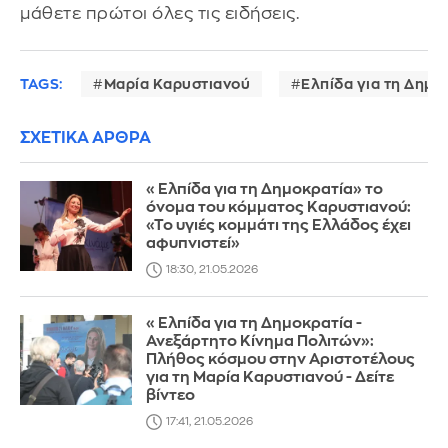
μάθετε πρώτοι όλες τις ειδήσεις.
TAGS:
Μαρία Καρυστιανού
Ελπίδα για τη Δημο
ΣΧΕΤΙΚΑ ΑΡΘΡΑ
«Ελπίδα για τη Δημοκρατία» το
όνομα του κόμματος Καρυστιανού:
«Το υγιές κομμάτι της Ελλάδος έχει
αφυπνιστεί»
18:30, 21.05.2026
«Ελπίδα για τη Δημοκρατία -
Ανεξάρτητο Κίνημα Πολιτών»:
Πλήθος κόσμου στην Αριστοτέλους
για τη Μαρία Καρυστιανού - Δείτε
βίντεο
17:41, 21.05.2026