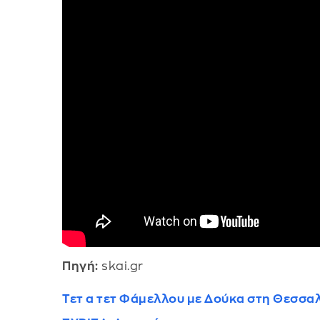
Πηγή:
skai.gr
Τετ α τετ Φάμελλου με Δούκα στη Θεσσαλ