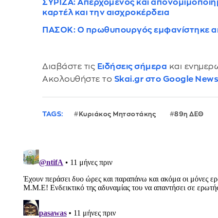
ΣΥΡΙΖΑ: Απερχόμενος και απονομιμοποιη
καρτέλ και την αισχροκέρδεια
ΠΑΣΟΚ: Ο πρωθυπουργός εμφανίστηκε απ
Διαβάστε τις
Ειδήσεις σήμερα
και ενημερω
Ακολουθήστε το
Skai.gr στο Google New
TAGS:
Κυριάκος Μητσοτάκης
89η ΔΕΘ