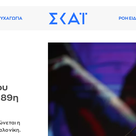
ΥΧΑΓΩΓΙΑ
ΡΟΗ ΕΙ
ου
 89η
ώνεται η
αλονίκη.