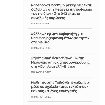
Facebook: Πρόστιμο-ρεκόρ 567 εκατ.
δολαρίων στη Meta για την ασφάλεια
των παιδιών – Στα 942 εκατ. οι
συνολικές κυρώσεις
ΠΡΙΝ ΑΠΌ 7 ΏΡΕΣ
Σύλληψη πρώην κυβερνήτη για
υπόθεση εξαφανισμένων φοιτητών
στο Μεξικό
ΠΡΙΝ ΑΠΌ 7 ΏΡΕΣ
Στρατιωτική άσκηση των IDF στη
Μεσόγειο στη σκιά της σύγκρουσης
στη Μέση Ανατολή - Βίντεο
ΠΡΙΝ ΑΠΌ 7 ΏΡΕΣ
Μαθητής στην Ταϊλάνδη άνοιξε πυρ
μέσα σε σχολείο και αυτοκτόνησε -
Νεκρός και ένας καθηγητής
ΠΡΙΝ ΑΠΌ 7 ΏΡΕΣ