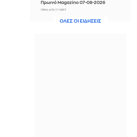
Πρωινό Magazino 07-08-2026
ΠΡΙΝ ΑΠΌ 7 ΏΡΕΣ
ΟΛΕΣ ΟΙ ΕΙΔΗΣΕΙΣ
Αργεντινή: Επεισόδια στο τέλος
μαζικής κινητοποίησης στο
Μπουένος Άιρες
ΠΡΙΝ ΑΠΌ 7 ΏΡΕΣ
Προφυλακίστηκαν ο δήμαρχος και
άλλοι δύο για τη μεγάλη φωτιά στη
Βοιωτία
ΠΡΙΝ ΑΠΌ 7 ΏΡΕΣ
Σκληρή στάση του Ιράν στο Ορμούζ -
Εγκλωβισμένος σε «παγίδα
κλιμάκωσης» ο Τραμπ θέλει
«συμβολική νίκη»
ΠΡΙΝ ΑΠΌ 7 ΏΡΕΣ
Στους 38 βαθμούς σκαρφαλώνει η
θερμοκρασία σήμερα - Μέχρι 6
Μποφόρ στο Αιγαίο