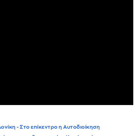
ονίκη - Στο επίκεντρο η Αυτοδιοίκηση