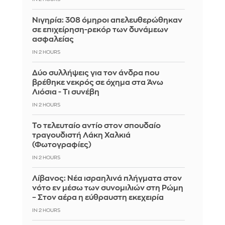
Νιγηρία: 308 όμηροι απελευθερώθηκαν
σε επιχείρηση-ρεκόρ των δυνάμεων
ασφαλείας
IN 2 HOURS
Δύο συλλήψεις για τον άνδρα που
βρέθηκε νεκρός σε όχημα στα Άνω
Λιόσια - Τι συνέβη
IN 2 HOURS
Το τελευταίο αντίο στον σπουδαίο
τραγουδιστή Λάκη Χαλκιά
(Φωτογραφίες)
IN 2 HOURS
Λίβανος: Νέα ισραηλινά πλήγματα στον
νότο εν μέσω των συνομιλιών στη Ρώμη
– Στον αέρα η εύθραυστη εκεχειρία
IN 2 HOURS