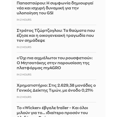
Παπασταύρου: Η συμφωνία δημιουργεί
νέα και ισχυρή δυναμική για την
υλοποίηση του GSI
IN 2 HOURS
Στράτος Τζώρτζογλου: Τα θαύματα που
έζησε και η οικογενειακή τραγωδία που
τον σημάδεψε
IN 2 HOURS
«Όχι πια αιχμάλωτοι του ρουσφετιού»:
Ο Μητσοτάκης στην παρουσίαση της
πλατφόρμας myAGRO
IN 2 HOURS
Χρηματιστήριο: Στις 2.629,38 μονάδες ο
Γενικός Δείκτης Τιμών, με άνοδο 0,21%
IN 2 HOURS
Το «Wicker» έβγαλε trailer – Και όλοι
μιλούν για το… ιδιαίτερο προσόν του