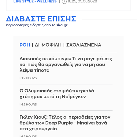
LIFE STYLE - WELLNESS
18:25, 05.08.2026
ΔΙΑΒΑΣΤΕ ΕΠΙΣΗΣ
περισσότερες ειδήσεις από το skai.gr
ΡΟΗ
ΔΗΜΟΦΙΛΗ
ΣΧΟΛΙΑΣΜΕΝΑ
Διακοπές σε κάμπινγκ: Τι να μαγειρέψεις
και πώς θα οργανωθείς για να μη σου
λείψει τίποτα
IN 2 HOURS
Ο Ολυμπιακός ετοιμάζει «τριπλό
χτύπημα» μετά τη Ναϊμέγκεν
IN 2 HOURS
Γκλεν Χιουζ: Τέλος οι περιοδείες για τον
θρύλο των Deep Purple – Μπαίνει ξανά
στο χειρουργείο
IN 2 HOURS