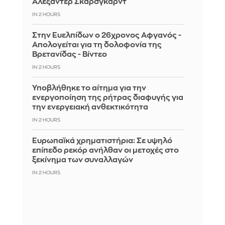
Αλεξάντερ Σκάρσγκαρντ
IN 2 HOURS
Στην Ευελπίδων ο 26χρονος Αφγανός -
Απολογείται για τη δολοφονία της
Βρετανίδας - Βίντεο
IN 2 HOURS
Υποβλήθηκε το αίτημα για την
ενεργοποίηση της ρήτρας διαφυγής για
την ενεργειακή ανθεκτικότητα
IN 2 HOURS
Ευρωπαϊκά χρηματιστήρια: Σε υψηλό
επίπεδο ρεκόρ ανήλθαν οι μετοχές στο
ξεκίνημα των συναλλαγών
IN 2 HOURS