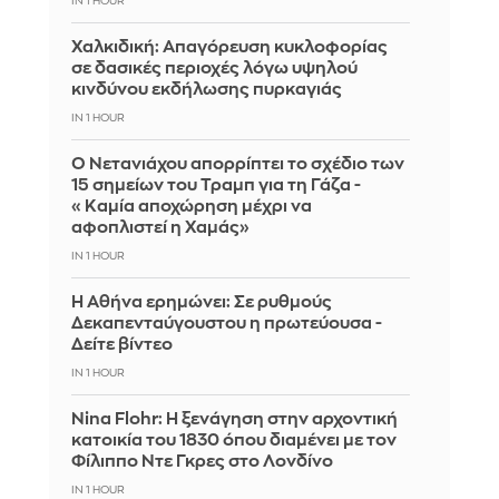
IN 1 HOUR
Χαλκιδική: Απαγόρευση κυκλοφορίας
σε δασικές περιοχές λόγω υψηλού
κινδύνου εκδήλωσης πυρκαγιάς
IN 1 HOUR
Ο Νετανιάχου απορρίπτει το σχέδιο των
15 σημείων του Τραμπ για τη Γάζα -
«Καμία αποχώρηση μέχρι να
αφοπλιστεί η Χαμάς»
IN 1 HOUR
Η Αθήνα ερημώνει: Σε ρυθμούς
Δεκαπενταύγουστου η πρωτεύουσα -
Δείτε βίντεο
IN 1 HOUR
Nina Flohr: Η ξενάγηση στην αρχοντική
κατοικία του 1830 όπου διαμένει με τον
Φίλιππο Ντε Γκρες στο Λονδίνο
IN 1 HOUR