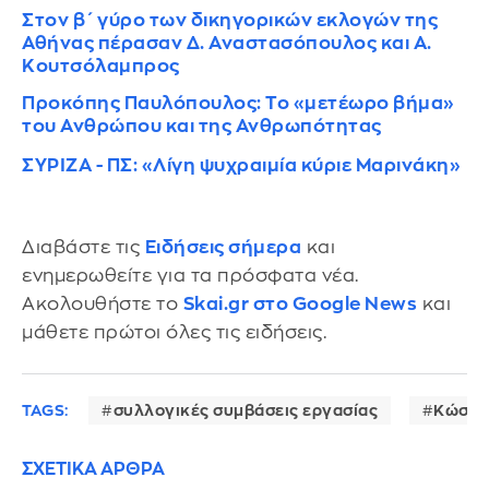
Στον β΄ γύρο των δικηγορικών εκλογών της
Αθήνας πέρασαν Δ. Αναστασόπουλος και Α.
Κουτσόλαμπρος
Προκόπης Παυλόπουλος: Το «μετέωρο βήμα»
του Ανθρώπου και της Ανθρωπότητας
ΣΥΡΙΖΑ - ΠΣ: «Λίγη ψυχραιμία κύριε Μαρινάκη»
Διαβάστε τις
Ειδήσεις σήμερα
και
ενημερωθείτε για τα πρόσφατα νέα.
Ακολουθήστε το
Skai.gr στο Google News
και
μάθετε πρώτοι όλες τις ειδήσεις.
TAGS:
συλλογικές συμβάσεις εργασίας
Κώστα
ΣΧΕΤΙΚΑ ΑΡΘΡΑ