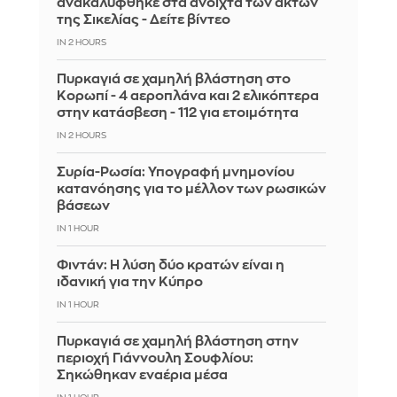
ανακαλύφθηκε στα ανοιχτά των ακτών
της Σικελίας - Δείτε βίντεο
IN 2 HOURS
Πυρκαγιά σε χαμηλή βλάστηση στο
Κορωπί - 4 αεροπλάνα και 2 ελικόπτερα
στην κατάσβεση - 112 για ετοιμότητα
IN 2 HOURS
Συρία-Ρωσία: Υπογραφή μνημονίου
κατανόησης για το μέλλον των ρωσικών
βάσεων
IN 1 HOUR
Φιντάν: Η λύση δύο κρατών είναι η
ιδανική για την Κύπρο
IN 1 HOUR
Πυρκαγιά σε χαμηλή βλάστηση στην
περιοχή Γιάννουλη Σουφλίου:
Σηκώθηκαν εναέρια μέσα