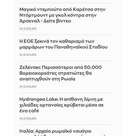
Μαγικό ντεμπούτο από Καρέτσα στην
Ντόρτμουντ με γκολ κόντρα στην
Άρσεναλ - Δείτε βίντεο
IN 2 HOURS
Η ΕΟΕ ξεκινά τον καθαρισμό των
μαρμάρων του Παναθηναϊκού Σταδίου
IN 2 HOURS
Ζελένσκι: Περισσότεροι από 50.000
Βορειοκορεάτες στρατιώτες θα
αναπτυχθούν στη Ρωσία
IN 2 HOURS
Hydrangea Lake: Η απίθανη λίμνη με
χιλιάδες ορτανσίες κρύβεται μέσα σε
ένα café
IN 2 HOURS
Ιταλία: Αρχαίο ρωμαϊκό ναυάγιο