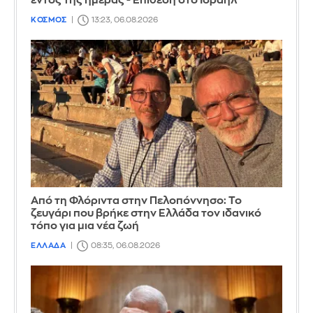
εντός της ημέρας - Επίθεση στο Ισραήλ
ΚΟΣΜΟΣ
13:23, 06.08.2026
Από τη Φλόριντα στην Πελοπόννησο: Το
ζευγάρι που βρήκε στην Ελλάδα τον ιδανικό
τόπο για μια νέα ζωή
ΕΛΛΑΔΑ
08:35, 06.08.2026