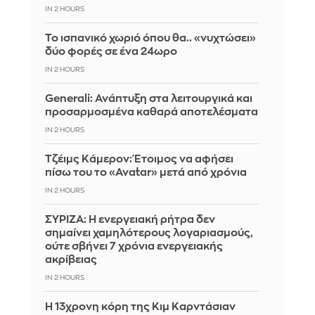
IN 2 HOURS
Το ισπανικό χωριό όπου θα.. «νυχτώσει»
δύο φορές σε ένα 24ωρο
IN 2 HOURS
Generali: Ανάπτυξη στα λειτουργικά και
προσαρμοσμένα καθαρά αποτελέσματα
IN 2 HOURS
Τζέιμς Κάμερον: Έτοιμος να αφήσει
πίσω του το «Avatar» μετά από χρόνια
IN 2 HOURS
ΣΥΡΙΖΑ: Η ενεργειακή ρήτρα δεν
σημαίνει χαμηλότερους λογαριασμούς,
ούτε σβήνει 7 χρόνια ενεργειακής
ακρίβειας
IN 2 HOURS
Η 13χρονη κόρη της Κιμ Καρντάσιαν