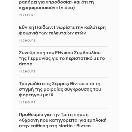
ραπάρει για «προδοσία» και ότι τη
«χρησιμοποιούν» (video)
IN 2 HOURS
Εθνική Παίδων: Γνωρίστε την καλύτερη
φουρνιά των τελευταίων ετών
IN 2 HOURS
Συνεδρίαση του Εθνικού Συμβουλίου
της Γερμανίας για το περιστατικό με το
drone
IN 2 HOURS
Τραγωδία στις Σέρρες: Βίντεο από τη
στιγμή της μοιραίας σύγκρουσης του
φορτηγού με ΙΧ
IN 2 HOURS
Προθεσμία για την Τρίτη πήρε η
46χρονη που κατηγορείται για εμπλοκή
στην επίθεση στη Marfin - Βίντεο