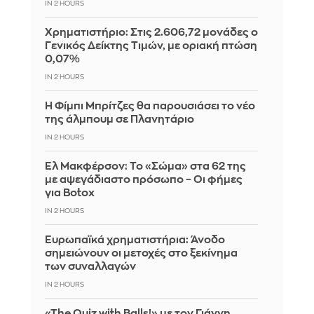
IN 2 HOURS
Χρηματιστήριο: Στις 2.606,72 μονάδες ο
Γενικός Δείκτης Τιμών, με οριακή πτώση
0,07%
IN 2 HOURS
Η Φίμπι Μπρίτζες θα παρουσιάσει το νέο
της άλμπουμ σε Πλανητάριο
IN 2 HOURS
Ελ Μακφέρσον: Το «Σώμα» στα 62 της
με αψεγάδιαστο πρόσωπο – Οι φήμες
για Botox
IN 2 HOURS
Ευρωπαϊκά χρηματιστήρια: Άνοδο
σημειώνουν οι μετοχές στο ξεκίνημα
των συναλλαγών
IN 2 HOURS
«The Quiz with Balls!» με τον Γιάννη