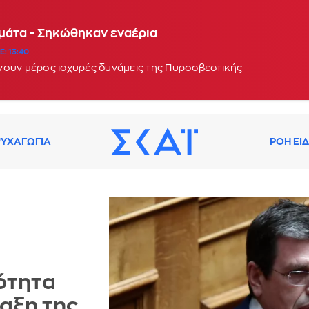
αμάτα - Σηκώθηκαν εναέρια
: 13:40
νουν μέρος ισχυρές δυνάμεις της Πυροσβεστικής
ΥΧΑΓΩΓΙΑ
ΡΟΗ ΕΙ
ότητα
ταξη της