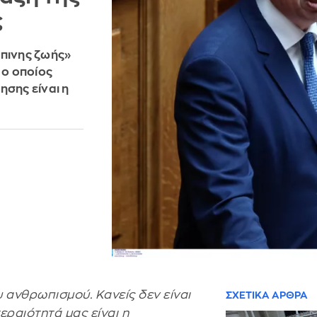
ς
ώπινης ζωής»
ο οποίος
ησης είναι η
υ ανθρωπισμού. Κανείς δεν είναι
ΣΧΕΤΙΚΑ ΑΡΘΡΑ
ραιότητά μας είναι η