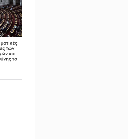
ματικές
ίες των
γών και
ύνης το