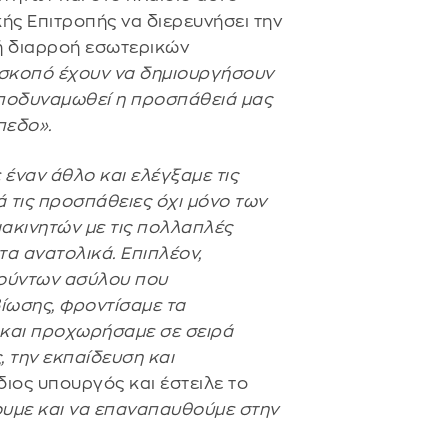
ς Επιτροπής να διερευνήσει την
ή διαρροή εσωτερικών
 σκοπό έχουν να δημιουργήσουν
 αποδυναμωθεί η προσπάθειά μας
πεδο».
έναν άθλο και ελέγξαμε τις
 τις προσπάθειες όχι μόνο των
ακινητών με τις πολλαπλές
τα ανατολικά. Επιπλέον,
τούντων ασύλου που
ίωσης, φροντίσαμε τα
 και προχωρήσαμε σε σειρά
 την εκπαίδευση και
διος υπουργός και έστειλε το
υμε και να επαναπαυθούμε στην