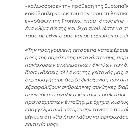
«καλωσόρισε» την πρόθεση της Ευρωπαϊκή
κακόβουλη και εκ του πονηρού επιλεκτικ
εγγράφων της Frontex
«που -όπως είπε-
ένα κλίμα πίεσης και διχασμού, ώστε να
τόσο σε εθνικό όσο και σε ευρωπαϊκό επί
«Την προηγούμενη τετραετία καταφέραμε 
ροές της παράτυπης μετανάστευσης, παρά
πανίσχυρων εγκληματικών δικτύων των δι
διασυνδέσεις αλλά και της γείτονός μας σ
δημιουργήσαμε δομές φιλοξενίας των αι
εξασφαλίζουν ανθρώπινες συνθήκες διαβ
ασυνόδευτα ανήλικα και τους ευάλωτους
προγραμμάτων ένταξης, με όχημα, κυρίως,
επαγγελματική κατάρτιση»
τόνισε ο αρμό
μήνυμα ότι
«θα ήταν λάθος να εφησυχάσο
επιτυχία μας».