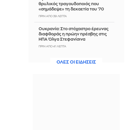
θρυλικός τραγουδοποιός που
«σημάδεψε» τη δεκαετία του ’70
ΠΡΙΝ ΑΠΌ 39 ΛΕΠΤΆ
Ουκρανία: Στο στόχαστρο έρευνας
διαφθοράς η πρώην πρέσβης στις
ΗΠΑ Όλγα Στεφανίσινα
ΠΡΙΝ ΑΠΌ 41 ΛΕΠΤΆ
«Σπίτι είναι εκεί που είναι η καρδιά»:
ΟΛΕΣ ΟΙ ΕΙΔΗΣΕΙΣ
Ο Δημήτρης Γιαννούλης επέστρεψε
στον ΠΑΟΚ - Δείτε βίντεο
ΠΡΙΝ ΑΠΌ 43 ΛΕΠΤΆ
Οι επιζώντες της Χιροσίμα ενάντια
στον επανεξοπλισμό
ΠΡΙΝ ΑΠΌ 44 ΛΕΠΤΆ
«Αγαπούσα υπερβολικά τον πατέρα
μου» η υπερασπιστική γραμμή του
55χρονου από τον Μυστρά