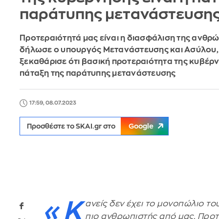
παράτυπης μετανάστευση
Προτεραιότητά μας είναι η διασφάλιση της ανθρ
δήλωσε ο υπουργός Μετανάστευσης και Ασύλου, 
ξεκαθάρισε ότι βασική προτεραιότητα της κυβέρν
πάταξη της παράτυπης μετανάστευσης
17:59, 08.07.2023
Προσθέστε το SKAI.gr στο
Google
«Κ
ανείς δεν έχει το μονοπώλιο το
πιο ανθρωπιστής από μας. Προτε