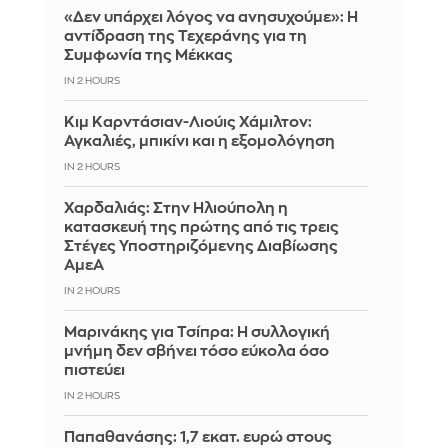
«Δεν υπάρχει λόγος να ανησυχούμε»: Η
αντίδραση της Τεχεράνης για τη
Συμφωνία της Μέκκας
IN 2 HOURS
Κιμ Καρντάσιαν-Λιούις Χάμιλτον:
Αγκαλιές, μπικίνι και η εξομολόγηση
IN 2 HOURS
Χαρδαλιάς: Στην Ηλιούπολη η
κατασκευή της πρώτης από τις τρεις
Στέγες Υποστηριζόμενης Διαβίωσης
ΑμεΑ
IN 2 HOURS
Μαρινάκης για Τσίπρα: Η συλλογική
μνήμη δεν σβήνει τόσο εύκολα όσο
πιστεύει
IN 2 HOURS
Παπαθανάσης: 1,7 εκατ. ευρώ στους