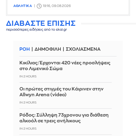
ΑΘΛΗΤΙΚΑ
19:16, 09.08.2026
ΔΙΑΒΑΣΤΕ ΕΠΙΣΗΣ
περισσότερες ειδήσεις από το skai.gr
ΡΟΗ
ΔΗΜΟΦΙΛΗ
ΣΧΟΛΙΑΣΜΕΝΑ
Κικίλιας: Έρχονται 420 νέες προσλήψεις
στο Λιμενικό Σώμα
IN 2 HOURS
Οι πρώτες στιγμές του Κάιρινεν στην
Allwyn Arena (video)
IN 2 HOURS
Ρόδος: Σύλληψη 73χρονου για διάθεση
αλκοόλ σε τρεις ανήλικους
IN 2 HOURS