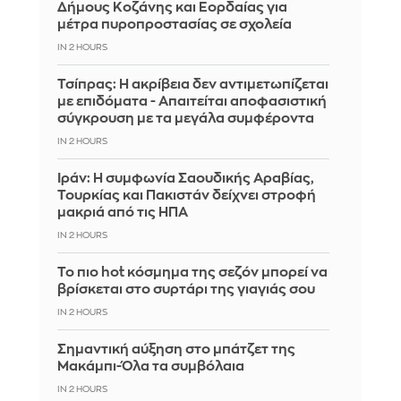
Δήμους Κοζάνης και Εορδαίας για
μέτρα πυροπροστασίας σε σχολεία
IN 2 HOURS
Τσίπρας: Η ακρίβεια δεν αντιμετωπίζεται
με επιδόματα - Απαιτείται αποφασιστική
σύγκρουση με τα μεγάλα συμφέροντα
IN 2 HOURS
Ιράν: Η συμφωνία Σαουδικής Αραβίας,
Τουρκίας και Πακιστάν δείχνει στροφή
μακριά από τις ΗΠΑ
IN 2 HOURS
Το πιο hot κόσμημα της σεζόν μπορεί να
βρίσκεται στο συρτάρι της γιαγιάς σου
IN 2 HOURS
Σημαντική αύξηση στο μπάτζετ της
Μακάμπι-Όλα τα συμβόλαια
IN 2 HOURS