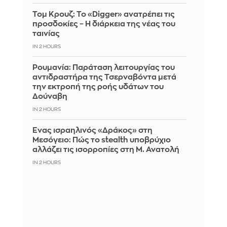
Τομ Κρουζ: Το «Digger» ανατρέπει τις
προσδοκίες – Η διάρκεια της νέας του
ταινίας
IN 2 HOURS
Ρουμανία: Παράταση λειτουργίας του
αντιδραστήρα της Τσερναβόντα μετά
την εκτροπή της ροής υδάτων του
Δούναβη
IN 2 HOURS
Ένας ισραηλινός «Δράκος» στη
Μεσόγειο: Πώς το stealth υποβρύχιο
αλλάζει τις ισορροπίες στη Μ. Ανατολή
IN 2 HOURS