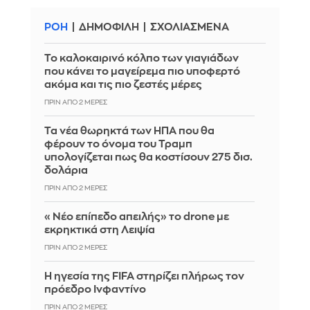
ΡΟΗ
ΔΗΜΟΦΙΛΗ
ΣΧΟΛΙΑΣΜΕΝΑ
Το καλοκαιρινό κόλπο των γιαγιάδων
που κάνει το μαγείρεμα πιο υποφερτό
ακόμα και τις πιο ζεστές μέρες
ΠΡΙΝ ΑΠΌ 2 ΜΈΡΕΣ
Τα νέα θωρηκτά των ΗΠΑ που θα
φέρουν το όνομα του Τραμπ
υπολογίζεται πως θα κοστίσουν 275 δισ.
δολάρια
ΠΡΙΝ ΑΠΌ 2 ΜΈΡΕΣ
«Νέο επίπεδο απειλής» το drone με
εκρηκτικά στη Λειψία
ΠΡΙΝ ΑΠΌ 2 ΜΈΡΕΣ
Η ηγεσία της FIFA στηρίζει πλήρως τον
πρόεδρο Ινφαντίνο
ΠΡΙΝ ΑΠΌ 2 ΜΈΡΕΣ