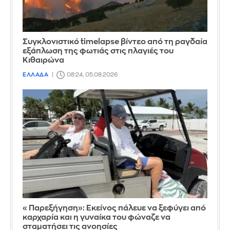
Συγκλονιστικό timelapse βίντεο από τη ραγδαία
εξάπλωση της φωτιάς στις πλαγιές του
Κιθαιρώνα
ΕΛΛΑΔΑ
08:24, 05.08.2026
«Παρεξήγηση»: Εκείνος πάλευε να ξεφύγει από
καρχαρία και η γυναίκα του φώναζε να
σταματήσει τις ανοησίες